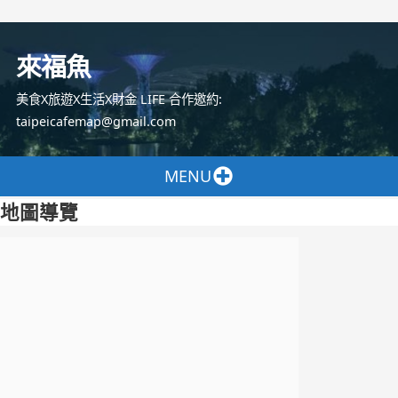
跳
至
來福魚
主
要
美食X旅遊X生活X財金 LIFE 合作邀約:
內
taipeicafemap@gmail.com
容
MENU
地圖導覽