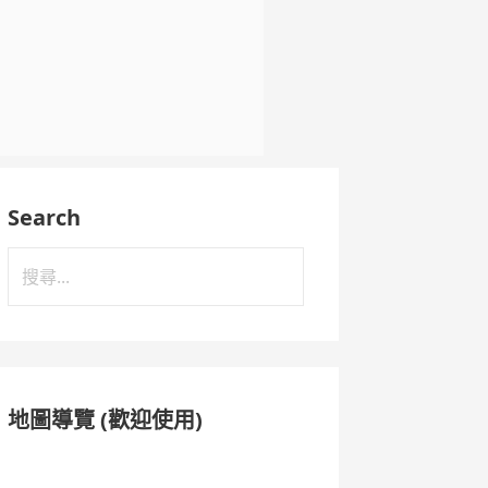
Search
搜
尋
關
鍵
字:
地圖導覽 (歡迎使用)