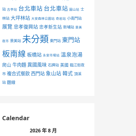
台北車站
台北車站
站
士
古亭站
圓山站
大坪林站
林站
小南門站
大安森林公園站
奇岩站
展覽
忠孝復興站
忠孝新生站
新埔站
景美
未分類
東門站
景美站
東門站
夜市
板南線
溫泉泡湯
板橋站
永安市場站
異國風味
爬山
牛肉麵
美國
石牌站
臨江街夜
象山站
韓式
複合式餐飲
西門站
市
頂溪
麵線
站
Calendar
2026 年 8 月