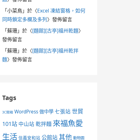
「
小菜鳥
」於〈
Excel 凍結窗格，如何
同時鎖定多欄及多列
〉發佈留言
「
蘇珊
」於〈
[麵館][古亭]福州乾麵
〉
發佈留言
「
蘇珊
」於〈
[麵館][古亭]福州乾拌
麵
〉發佈留言
Tags
世貿
七張站
WordPress 做中學
3C開箱
來福魚愛
101站
中山站
乾拌麵
生活
其他
公館站
信義安和站
動物園