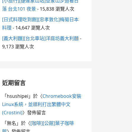
[小旅行][捷運象山站]登象山步道看日
落 台北101 夜景
- 15,838 瀏覽人次
[日式料理吃到飽][忠孝敦化]梅菊日本
料理
- 14,647 瀏覽人次
[義大利麵][台北車站]洋庭坊義大利麵
-
9,173 瀏覽人次
近期留言
「
hsushipei
」於〈
Chromebook安裝
Linux系統，並順利打出繁體中文
(Crostini)
〉發佈留言
「
無名
」於〈
[咖啡][公館]葉子咖啡
館
〉發佈留言