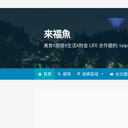
跳
至
主
來福魚
要
內
美食X旅遊X生活X財金 LIFE 合作邀約: taipei
容
首頁
搜尋
經典區域
台北捷