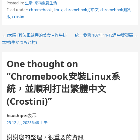
Posted in:
生活
,
來福魚愛生活
Filed under:
chromebook
,
linux
,
chromebook打中文
,
chromebook測試
版
,
crostini
Post
←
[大阪] 難波車站旁的美食 – 炸牛排
統一發票 107年11-12月中獎號碼
→
本村(牛かつもと村)
navigation
One thought on
“Chromebook安裝Linux系
統，並順利打出繁體中文
(Crostini)”
hsushipei
表示:
25 12 月, 20236:48 上午
謝謝您的整理，很重要的資訊