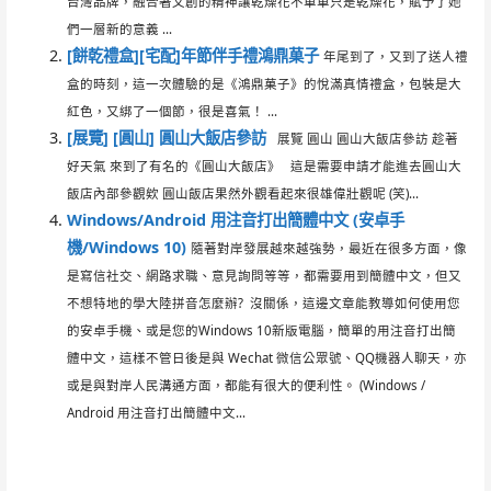
台灣品牌，融合著文創的精神讓乾燥花不單單只是乾燥花，賦予了她
們一層新的意義 ...
[餅乾禮盒][宅配]年節伴手禮鴻鼎菓子
年尾到了，又到了送人禮
盒的時刻，這一次體驗的是《鴻鼎菓子》的悅滿真情禮盒，包裝是大
紅色，又綁了一個節，很是喜氣！ ...
[展覽] [圓山] 圓山大飯店參訪
展覽 圓山 圓山大飯店參訪 趁著
好天氣 來到了有名的《圓山大飯店》 這是需要申請才能進去圓山大
飯店內部參觀欸 圓山飯店果然外觀看起來很雄偉壯觀呢 (笑)...
Windows/Android 用注音打出簡體中文 (安卓手
機/Windows 10)
隨著對岸發展越來越強勢，最近在很多方面，像
是寫信社交、網路求職、意見詢問等等，都需要用到簡體中文，但又
不想特地的學大陸拼音怎麼辦? 沒關係，這邊文章能教導如何使用您
的安卓手機、或是您的Windows 10新版電腦，簡單的用注音打出簡
體中文，這樣不管日後是與 Wechat 微信公眾號、QQ機器人聊天，亦
或是與對岸人民溝通方面，都能有很大的便利性。 (Windows /
Android 用注音打出簡體中文...