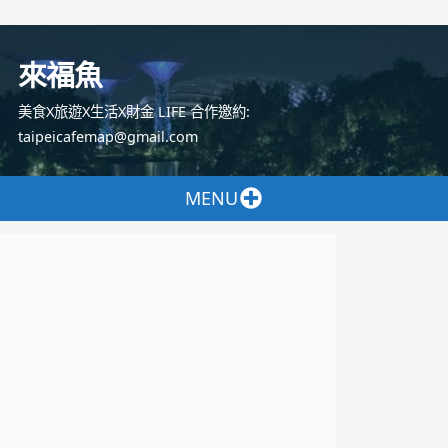
跳
至
來福魚
主
要
美食X旅遊X生活X財金 LIFE 合作邀約:
內
taipeicafemap@gmail.com
容
MENU