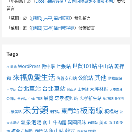
「
小菜鳥
」於〈
Excel 凍結窗格，如何同時鎖定多欄及多列
〉發佈
留言
「
蘇珊
」於〈
[麵館][古亭]福州乾麵
〉發佈留言
「
蘇珊
」於〈
[麵館][古亭]福州乾拌麵
〉發佈留言
Tags
世貿101站
七張站
中山站
乾拌
WordPress 做中學
3C開箱
來福魚愛生活
其他
麵
公館站
信義安和站
動物園站
台北車站
台北車站
大坪林站
士林站
古亭站
圓山站
大安森林
展覽
忠孝復興站
忠孝新生站
小南門站
新埔站
公園站
奇岩站
景美夜
未分類
板南線
東門站
板橋站
景美站
東門站
市
永
溫泉泡湯
異國風味
爬山
牛肉麵
美國
石牌站
臨江街夜
安市場站
象山站
韓式
複合式餐飲
西門站
麵線
市
頂溪站