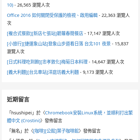
10)
- 26,565 瀏覽人次
Office 2016 如何關閉受保護的檢視、啟用編輯
- 22,363 瀏覽人
次
[複合式餐飲][新店七張站]碧蘿春簡餐店
- 17,147 瀏覽人次
[小旅行][捷運象山站]登象山步道看日落 台北101 夜景
- 15,837
瀏覽人次
[日式料理吃到飽][忠孝敦化]梅菊日本料理
- 14,647 瀏覽人次
[義大利麵][台北車站]洋庭坊義大利麵
- 9,173 瀏覽人次
近期留言
「
hsushipei
」於〈
Chromebook安裝Linux系統，並順利打出繁
體中文 (Crostini)
〉發佈留言
「
無名
」於〈
[咖啡][公館]葉子咖啡館
〉發佈留言