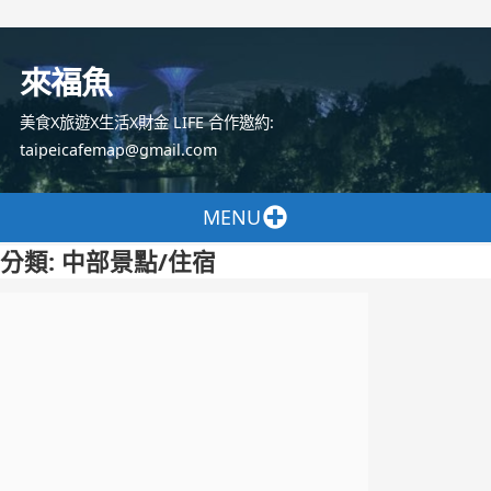
跳
至
來福魚
主
要
美食X旅遊X生活X財金 LIFE 合作邀約:
內
taipeicafemap@gmail.com
容
MENU
分類:
中部景點/住宿