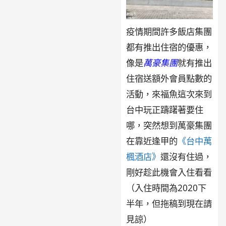
疫情期間許多飯店集團
都有推出住宿的優惠，
像是
萬豪集團
就有推出
住宿送額外會員點數的
活動，來福魚這次來到
台中玩正躊躇著要住
哪，突然想到萬豪集團
在靠近逢甲的
《台中萬
楓酒店》
還沒有住過，
剛好趁此機會入住看看
（入住時間為2020下
半年，但拖稿到現在請
見諒）