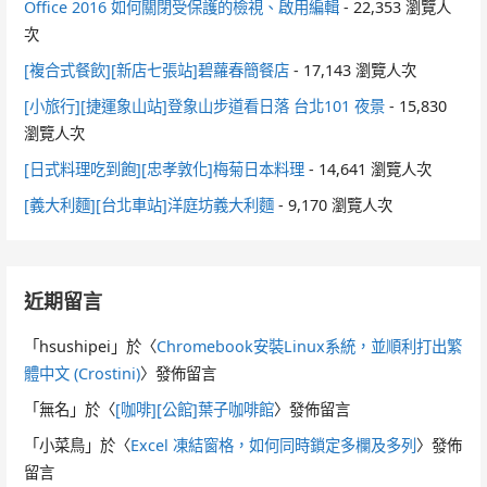
Office 2016 如何關閉受保護的檢視、啟用編輯
- 22,353 瀏覽人
次
[複合式餐飲][新店七張站]碧蘿春簡餐店
- 17,143 瀏覽人次
[小旅行][捷運象山站]登象山步道看日落 台北101 夜景
- 15,830
瀏覽人次
[日式料理吃到飽][忠孝敦化]梅菊日本料理
- 14,641 瀏覽人次
[義大利麵][台北車站]洋庭坊義大利麵
- 9,170 瀏覽人次
近期留言
「
hsushipei
」於〈
Chromebook安裝Linux系統，並順利打出繁
體中文 (Crostini)
〉發佈留言
「
無名
」於〈
[咖啡][公館]葉子咖啡館
〉發佈留言
「
小菜鳥
」於〈
Excel 凍結窗格，如何同時鎖定多欄及多列
〉發佈
留言