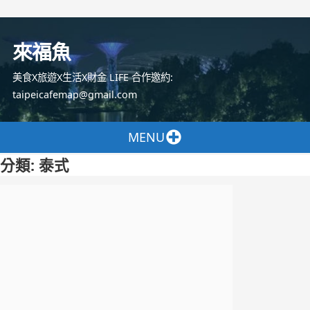
跳
至
來福魚
主
要
美食X旅遊X生活X財金 LIFE 合作邀約:
內
taipeicafemap@gmail.com
容
MENU
分類:
泰式