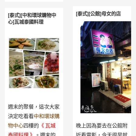
[泰式][公館]母女的店
[泰式][中和環球購物中
心]瓦城泰國料理
週末的聚餐，這次大家
決定吃看看
中和環球購
晚上因為要去在公館附
物中心
四樓的
《 瓦城
近看電影，今天很早就
泰國料理 》
。週末的