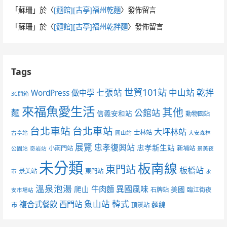
「
蘇珊
」於〈
[麵館][古亭]福州乾麵
〉發佈留言
「
蘇珊
」於〈
[麵館][古亭]福州乾拌麵
〉發佈留言
Tags
世貿101站
七張站
中山站
乾拌
WordPress 做中學
3C開箱
來福魚愛生活
其他
麵
公館站
信義安和站
動物園站
台北車站
台北車站
大坪林站
士林站
古亭站
圓山站
大安森林
展覽
忠孝復興站
忠孝新生站
小南門站
新埔站
公園站
奇岩站
景美夜
未分類
板南線
東門站
板橋站
景美站
東門站
市
永
溫泉泡湯
異國風味
爬山
牛肉麵
美國
石牌站
臨江街夜
安市場站
象山站
韓式
複合式餐飲
西門站
麵線
市
頂溪站