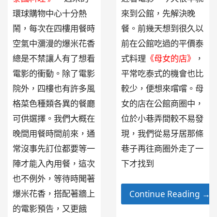
來到公館，先解決晚
環球購物中心十分熱
餐。前幾天想到很久以
鬧，每次在四樓用餐時
前在公館吃過的平價泰
空氣中瀰漫的爆米花香
式料理
《母女的店》
，
總是不禁讓人有了想看
平常吃泰式的機會也比
電影的衝動。除了電影
較少，便想來嚐嚐。母
院外，四樓也有許多風
女的店在公館商圈中，
格菜色種類各異的餐廳
位於小巷弄間較不易發
可供選擇。我們大概在
現，我們從易牙居那條
晚間用餐時間前來，通
巷子再往商圈外走了一
常沒事先訂位都要等一
下才找到
陣才能入內用餐，這次
也不例外，等待時聞著
爆米花香，搭配著牆上
Continue Reading →
的電影預告，又更餓