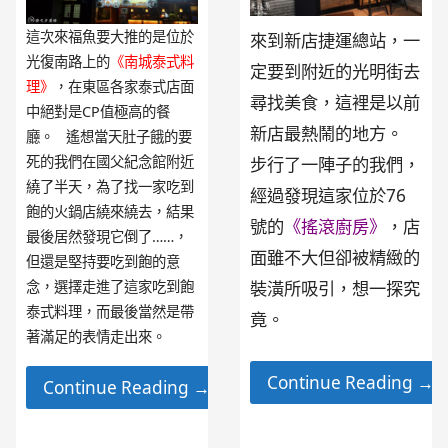
這次來福魚要大推的是位於
來到新店捷運總站，一
光復南路上的
《南城泰式料
定要到附近的光明街去
理》
，在東區各家泰式店面
尋找美食，這裡是以前
中絕對是CP值極高的餐
新店最熱鬧的地方。
廳。 遙想當天肚子餓的要
死的我們在國父紀念館附近
步行了一陣子的我們，
繞了半天，為了找一家吃到
經過發現這家位於76
飽的火鍋店繞來繞去，結果
號的
《搖滾廚房》
，店
最後居然發現它倒了……，
面雖不大但卻被精緻的
但還是堅持要吃到飽的意
念，選擇走進了這家吃到飽
裝潢所吸引，想一探究
泰式料理，而最後當然是帶
竟。
著滿足的表情走出來。
Continue Reading →
Continue Reading →