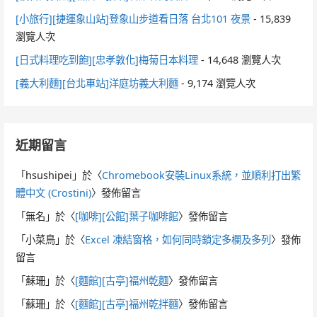
[小旅行][捷運象山站]登象山步道看日落 台北101 夜景
- 15,839
瀏覽人次
[日式料理吃到飽][忠孝敦化]梅菊日本料理
- 14,648 瀏覽人次
[義大利麵][台北車站]洋庭坊義大利麵
- 9,174 瀏覽人次
近期留言
「
hsushipei
」於〈
Chromebook安裝Linux系統，並順利打出繁
體中文 (Crostini)
〉發佈留言
「
無名
」於〈
[咖啡][公館]葉子咖啡館
〉發佈留言
「
小菜鳥
」於〈
Excel 凍結窗格，如何同時鎖定多欄及多列
〉發佈
留言
「
蘇珊
」於〈
[麵館][古亭]福州乾麵
〉發佈留言
「
蘇珊
」於〈
[麵館][古亭]福州乾拌麵
〉發佈留言