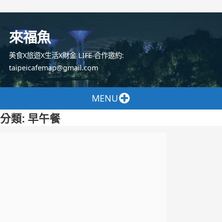
跳
至
來福魚
主
要
美食X旅遊X生活X財金 LIFE 合作邀約:
內
taipeicafemap@gmail.com
容
MENU
分類:
早午餐