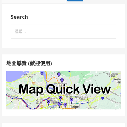
關
鍵
Search
字:
搜
尋
關
鍵
字:
地圖導覽 (歡迎使用)