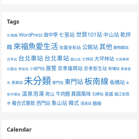
Tags
世貿101站
七張站
中山站
乾拌
WordPress 做中學
3C開箱
來福魚愛生活
其他
麵
公館站
信義安和站
動物園站
台北車站
台北車站
大坪林站
士林站
古亭站
圓山站
大安森林
展覽
忠孝復興站
忠孝新生站
小南門站
新埔站
公園站
奇岩站
景美夜
未分類
板南線
東門站
板橋站
景美站
東門站
市
永
溫泉泡湯
異國風味
爬山
牛肉麵
美國
石牌站
臨江街夜
安市場站
象山站
韓式
複合式餐飲
西門站
麵線
市
頂溪站
Calendar