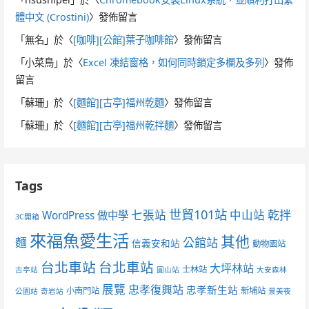
體中文 (Crostini)
〉發佈留言
「
無名
」於〈
[咖啡][公館]葉子咖啡館
〉發佈留言
「
小菜鳥
」於〈
Excel 凍結窗格，如何同時鎖定多欄及多列
〉發佈
留言
「
蘇珊
」於〈
[麵館][古亭]福州乾麵
〉發佈留言
「
蘇珊
」於〈
[麵館][古亭]福州乾拌麵
〉發佈留言
Tags
世貿101站
七張站
中山站
乾拌
WordPress 做中學
3C開箱
來福魚愛生活
其他
麵
公館站
信義安和站
動物園站
台北車站
台北車站
大坪林站
士林站
古亭站
圓山站
大安森林
展覽
忠孝復興站
忠孝新生站
小南門站
新埔站
公園站
奇岩站
景美夜