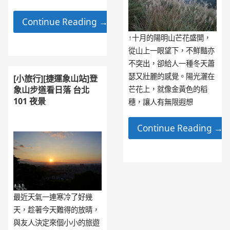
Continue Reading →
↑十月的陽明山芒花盛開，
從山上一眼望下，不鮮豔亦
不突出，卻給人一種冬天蕭
瑟又壯麗的感覺。陽光灑在
[小旅行][捷運象山站]登
象山步道看日落 台北
芒花上，就像金黃色的稻
101 夜景
穗，讓人有無限遐想
Continue Reading →
最近天氣一連寒冷了好幾
天，趁著今天難得的放晴，
與友人決定來個小小的旅遊