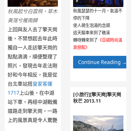
秋風瑟瑟的十一月，氣溫不
秋風起兮白雲飛，草木
停的下降
黃落兮雁南歸
使人萌生泡湯的念頭
上回與友人去了擎天崗
這天驅車來到了礁溪
後，不禁想起去年此時
轉呀轉來到了
《亞諾時尚溫
獨自一人走訪擎天崗的
泉戀館》
點點滴滴，順便整理了
Continue Reading →
照片，發現去年走法剛
好和今年相反，我是從
台北車站搭
皇家客運
1717
上山後，在中湖
[小旅行][擎天崗]擎天崗
秋芒 2013.11
站下車，再經中湖戰備
道路走到擎天崗，一路
上的風景真是令人驚艷