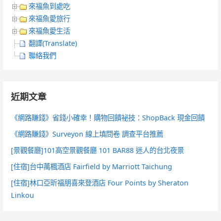
來福魚到處吃
來福魚愛旅行
來福魚愛生活
翻譯(Translate)
聯絡我們
近期文章
《網路賺錢》省錢小確幸！購物回饋祕技：ShopBack 現金回饋
《網路賺錢》Surveyon 線上填問卷 調查平台推薦
[景觀餐廳]101高空景觀餐廳 101 BAR88 迷人的台北夜景
[住宿]台中萬楓酒店 Fairfield by Marriott Taichung
[住宿]林口亞昕福朋喜來登酒店 Four Points by Sheraton
Linkou