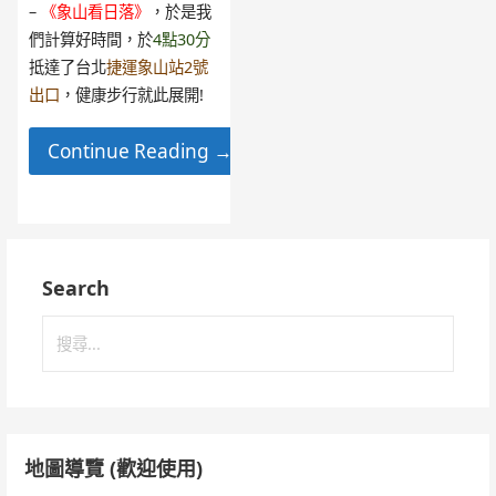
–
《象山看日落》
，於是我
們計算好時間，於
4點30分
抵達了台北
捷運象山站2號
出口
，健康步行就此展開!
Continue Reading →
Search
搜
尋
關
鍵
字:
地圖導覽 (歡迎使用)