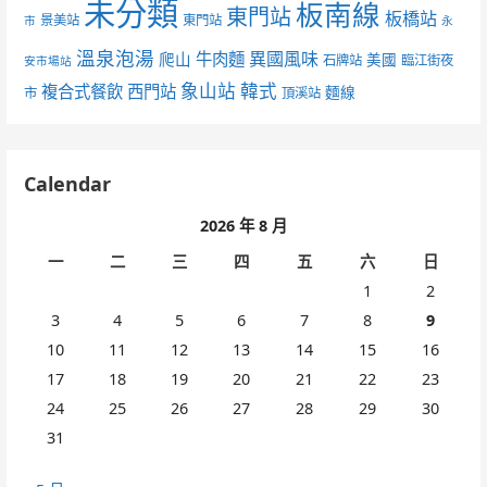
未分類
板南線
東門站
板橋站
景美站
東門站
市
永
溫泉泡湯
異國風味
爬山
牛肉麵
美國
石牌站
臨江街夜
安市場站
象山站
韓式
複合式餐飲
西門站
麵線
市
頂溪站
Calendar
2026 年 8 月
一
二
三
四
五
六
日
1
2
3
4
5
6
7
8
9
10
11
12
13
14
15
16
17
18
19
20
21
22
23
24
25
26
27
28
29
30
31