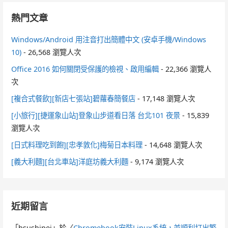
熱門文章
Windows/Android 用注音打出簡體中文 (安卓手機/Windows
10)
- 26,568 瀏覽人次
Office 2016 如何關閉受保護的檢視、啟用編輯
- 22,366 瀏覽人
次
[複合式餐飲][新店七張站]碧蘿春簡餐店
- 17,148 瀏覽人次
[小旅行][捷運象山站]登象山步道看日落 台北101 夜景
- 15,839
瀏覽人次
[日式料理吃到飽][忠孝敦化]梅菊日本料理
- 14,648 瀏覽人次
[義大利麵][台北車站]洋庭坊義大利麵
- 9,174 瀏覽人次
近期留言
「
hsushipei
」於〈
Chromebook安裝Linux系統，並順利打出繁