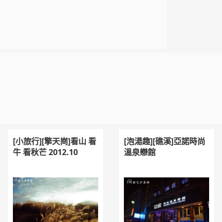
[小旅行][擎天崗]看山 看
[泡湯趣][礁溪]亞諾時尚
牛 看秋芒 2012.10
溫泉戀館