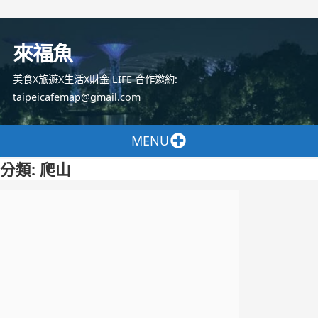
跳
至
來福魚
主
要
美食X旅遊X生活X財金 LIFE 合作邀約:
內
taipeicafemap@gmail.com
容
MENU
分類:
爬山