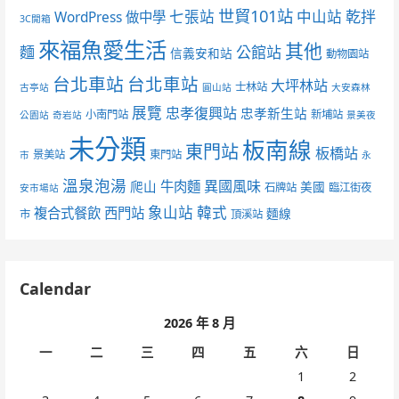
世貿101站
七張站
中山站
乾拌
WordPress 做中學
3C開箱
來福魚愛生活
其他
麵
公館站
信義安和站
動物園站
台北車站
台北車站
大坪林站
士林站
古亭站
圓山站
大安森林
展覽
忠孝復興站
忠孝新生站
小南門站
新埔站
公園站
奇岩站
景美夜
未分類
板南線
東門站
板橋站
景美站
東門站
市
永
溫泉泡湯
異國風味
爬山
牛肉麵
美國
石牌站
臨江街夜
安市場站
象山站
韓式
複合式餐飲
西門站
麵線
市
頂溪站
Calendar
2026 年 8 月
一
二
三
四
五
六
日
1
2