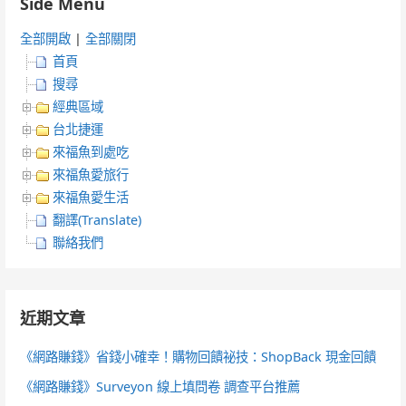
Side Menu
全部開啟
|
全部關閉
首頁
搜尋
經典區域
台北捷運
來福魚到處吃
來福魚愛旅行
來福魚愛生活
翻譯(Translate)
聯絡我們
近期文章
《網路賺錢》省錢小確幸！購物回饋祕技：ShopBack 現金回饋
《網路賺錢》Surveyon 線上填問卷 調查平台推薦