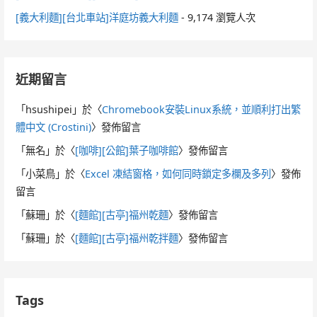
[義大利麵][台北車站]洋庭坊義大利麵
- 9,174 瀏覽人次
近期留言
「
hsushipei
」於〈
Chromebook安裝Linux系統，並順利打出繁
體中文 (Crostini)
〉發佈留言
「
無名
」於〈
[咖啡][公館]葉子咖啡館
〉發佈留言
「
小菜鳥
」於〈
Excel 凍結窗格，如何同時鎖定多欄及多列
〉發佈
留言
「
蘇珊
」於〈
[麵館][古亭]福州乾麵
〉發佈留言
「
蘇珊
」於〈
[麵館][古亭]福州乾拌麵
〉發佈留言
Tags