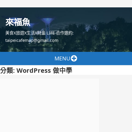
跳
至
來福魚
主
要
美食X旅遊X生活X財金 LIFE 合作邀約:
內
taipeicafemap@gmail.com
容
MENU
分類:
WordPress 做中學