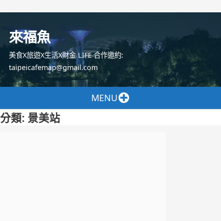
跳
至
來福魚
主
要
美食X旅遊X生活X財金 LIFE 合作邀約:
內
taipeicafemap@gmail.com
容
MENU
分類:
景美站