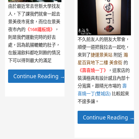
由於最近常去世新大學找友
人，下了課我們就會一起去
景美夜市覓食，而位在景美
夜市內的
《168鐵板燒》
，
則是我們運動完時的好去
不久前友人的朋友大聚會，
處，因為飢腸轆轆的肚子，
順便一道把我拉去一起吃，
在飯湯飲料都吃到飽的情況
來到了
捷運景美站
附近
瀚
下可以得到最大的滿足
星百貨地下二樓 美食街
的
《壽喜燒一丁》
，這家店的
Continue Reading →
裝潢極具有設計感且內部十
分寬廣，跟晴光市場的
壽
喜燒一丁(雙城店)
比較起來
不遑多讓。
Continue Reading →