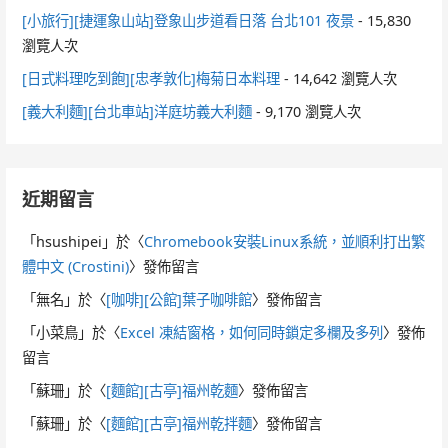
[小旅行][捷運象山站]登象山步道看日落 台北101 夜景
- 15,830
瀏覽人次
[日式料理吃到飽][忠孝敦化]梅菊日本料理
- 14,642 瀏覽人次
[義大利麵][台北車站]洋庭坊義大利麵
- 9,170 瀏覽人次
近期留言
「
hsushipei
」於〈
Chromebook安裝Linux系統，並順利打出繁
體中文 (Crostini)
〉發佈留言
「
無名
」於〈
[咖啡][公館]葉子咖啡館
〉發佈留言
「
小菜鳥
」於〈
Excel 凍結窗格，如何同時鎖定多欄及多列
〉發佈
留言
「
蘇珊
」於〈
[麵館][古亭]福州乾麵
〉發佈留言
「
蘇珊
」於〈
[麵館][古亭]福州乾拌麵
〉發佈留言