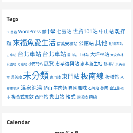
Tags
世貿101站
七張站
中山站
乾拌
WordPress 做中學
3C開箱
來福魚愛生活
其他
麵
公館站
信義安和站
動物園站
台北車站
台北車站
大坪林站
士林站
古亭站
圓山站
大安森林
展覽
忠孝復興站
忠孝新生站
小南門站
新埔站
公園站
奇岩站
景美夜
未分類
板南線
東門站
板橋站
景美站
東門站
市
永
溫泉泡湯
異國風味
爬山
牛肉麵
美國
石牌站
臨江街夜
安市場站
象山站
韓式
複合式餐飲
西門站
麵線
市
頂溪站
Calendar