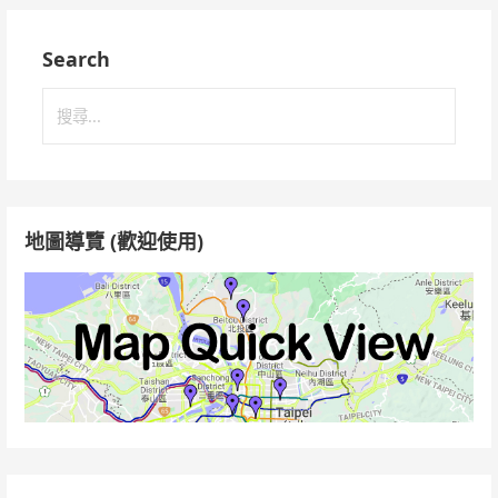
Search
搜
尋
關
鍵
字:
地圖導覽 (歡迎使用)