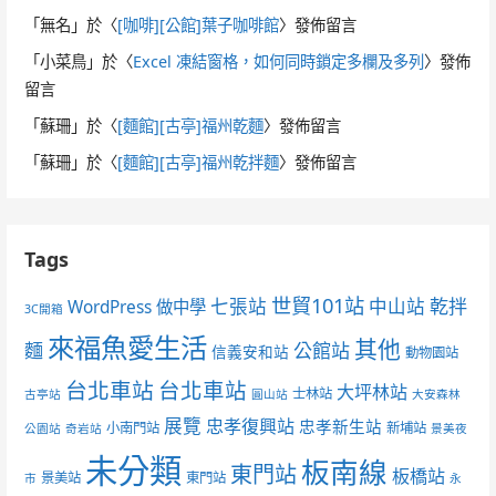
「
無名
」於〈
[咖啡][公館]葉子咖啡館
〉發佈留言
「
小菜鳥
」於〈
Excel 凍結窗格，如何同時鎖定多欄及多列
〉發佈
留言
「
蘇珊
」於〈
[麵館][古亭]福州乾麵
〉發佈留言
「
蘇珊
」於〈
[麵館][古亭]福州乾拌麵
〉發佈留言
Tags
世貿101站
七張站
中山站
乾拌
WordPress 做中學
3C開箱
來福魚愛生活
其他
麵
公館站
信義安和站
動物園站
台北車站
台北車站
大坪林站
士林站
古亭站
圓山站
大安森林
展覽
忠孝復興站
忠孝新生站
小南門站
新埔站
公園站
奇岩站
景美夜
未分類
板南線
東門站
板橋站
景美站
東門站
市
永