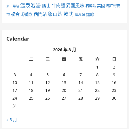
溫泉泡湯
異國風味
爬山
牛肉麵
美國
石牌站
臨江街夜
安市場站
象山站
韓式
複合式餐飲
西門站
麵線
市
頂溪站
Calendar
2026 年 8 月
一
二
三
四
五
六
日
1
2
3
4
5
6
7
8
9
10
11
12
13
14
15
16
17
18
19
20
21
22
23
24
25
26
27
28
29
30
31
« 5 月