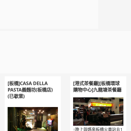
[板橋]CASA DELLA
[港式茶餐廳][板橋環球
PASTA義麵坊(板橋店)
購物中心]九龍塘茶餐廳
(已歇業)
↑晚上與媽來板橋火車站Ｂ1