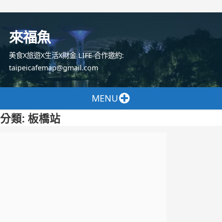
跳
至
來福魚
主
要
美食X旅遊X生活X財金 LIFE 合作邀約:
內
taipeicafemap@gmail.com
容
MENU
分類:
板橋站