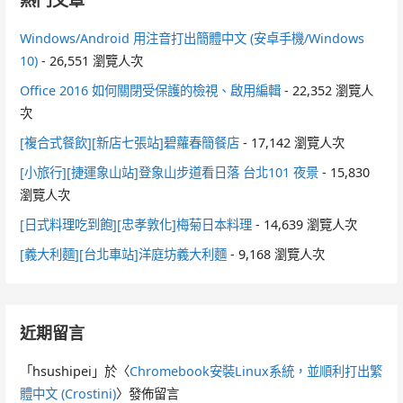
熱門文章
Windows/Android 用注音打出簡體中文 (安卓手機/Windows
10)
- 26,551 瀏覽人次
Office 2016 如何關閉受保護的檢視、啟用編輯
- 22,352 瀏覽人
次
[複合式餐飲][新店七張站]碧蘿春簡餐店
- 17,142 瀏覽人次
[小旅行][捷運象山站]登象山步道看日落 台北101 夜景
- 15,830
瀏覽人次
[日式料理吃到飽][忠孝敦化]梅菊日本料理
- 14,639 瀏覽人次
[義大利麵][台北車站]洋庭坊義大利麵
- 9,168 瀏覽人次
近期留言
「
hsushipei
」於〈
Chromebook安裝Linux系統，並順利打出繁
體中文 (Crostini)
〉發佈留言