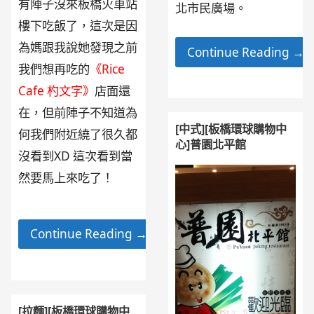
有陣子沒來板橋火車站
北市民廣場。
樓下吃飯了，這次是因
為媽跟我說她發現之前
Continue Reading →
我們想再吃的
《Rice
Cafe 杓文字》
店面還
在，但前陣子不知道為
[中式][板橋環球購物中
何我們附近繞了很久都
心]普園北平館
沒看到XD 這次看到當
然要馬上來吃了！
Continue Reading →
[拉麵][板橋環球購物中