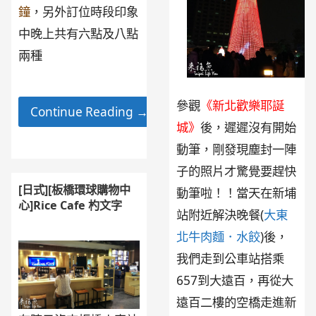
鐘
，另外訂位時段印象
中晚上共有六點及八點
兩種
參觀
《新北歡樂耶誕
Continue Reading →
城》
後，遲遲沒有開始
動筆，剛發現塵封一陣
子的照片才驚覺要趕快
[日式][板橋環球購物中
動筆啦！！當天在新埔
心]Rice Cafe 杓文字
站附近解決晚餐(
大東
北牛肉麵．水餃
)後，
我們走到公車站搭乘
657到大遠百，再從大
遠百二樓的空橋走進新