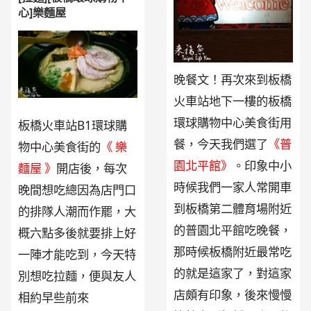
心]樂麵屋
晚餐文！再次來到板橋
火車站地下一樓的板橋
環球購物中心美食街用
板橋火車站B1環球購
餐，今天我們選了
《普
物中心美食街的
《 樂
園北平館》
。印象中小
麵屋 》
開店後，每次
時候我們一家人常開車
晚間想吃總因為店門口
到板橋第二體育場附近
的排隊人潮而作罷，大
的普園北平館吃晚餐，
概六點多後就要排上好
那時候板橋附近最常吃
一陣才能吃到，今天特
的就是這家了，對這家
別想吃拉麵，便與友人
店頗有印象，後來慢慢
相約早些前來