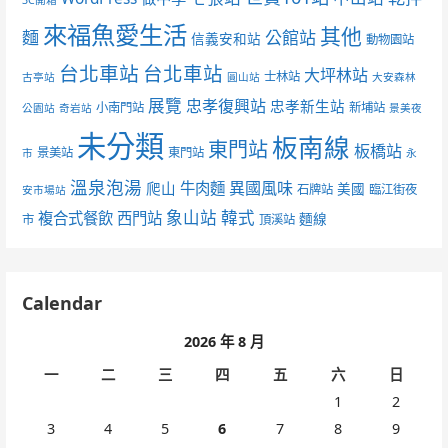
來福魚愛生活
其他
麵
公館站
信義安和站
動物園站
台北車站
台北車站
大坪林站
士林站
古亭站
圓山站
大安森林
展覽
忠孝復興站
忠孝新生站
小南門站
新埔站
公園站
奇岩站
景美夜
未分類
板南線
東門站
板橋站
景美站
東門站
市
永
溫泉泡湯
異國風味
爬山
牛肉麵
美國
石牌站
臨江街夜
安市場站
象山站
韓式
複合式餐飲
西門站
麵線
市
頂溪站
Calendar
2026 年 8 月
一
二
三
四
五
六
日
1
2
3
4
5
6
7
8
9