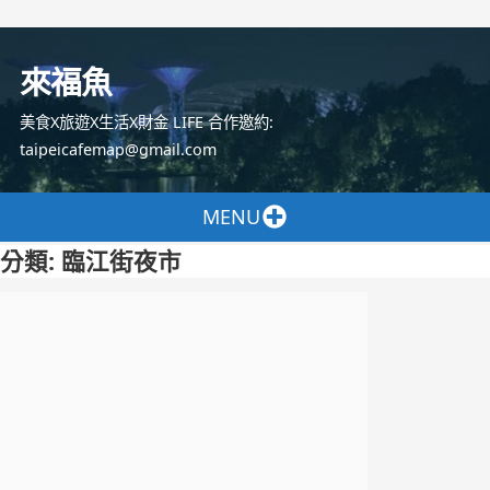
跳
至
來福魚
主
要
美食X旅遊X生活X財金 LIFE 合作邀約:
內
taipeicafemap@gmail.com
容
MENU
分類:
臨江街夜市