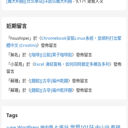
[義大利麵][台北車站]洋庭坊義大利麵
- 9,171 瀏覽人次
近期留言
「
hsushipei
」於〈
Chromebook安裝Linux系統，並順利打出繁
體中文 (Crostini)
〉發佈留言
「
無名
」於〈
[咖啡][公館]葉子咖啡館
〉發佈留言
「
小菜鳥
」於〈
Excel 凍結窗格，如何同時鎖定多欄及多列
〉發佈
留言
「
蘇珊
」於〈
[麵館][古亭]福州乾麵
〉發佈留言
「
蘇珊
」於〈
[麵館][古亭]福州乾拌麵
〉發佈留言
Tags
世貿101站
七張站
中山站
乾拌
WordPress 做中學
3C開箱