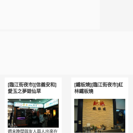
[臨江街夜市][信義安和]
[鐵板燒][臨江街夜市]紅
愛玉之夢遊仙草
林鐵板燒
週末晚間與友人兩人出來在