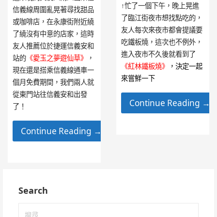
↑忙了一個下午，晚上晃進
信義線周圍亂晃著尋找甜品
了臨江街夜市想找點吃的，
或咖啡店，在永康街附近繞
友人每次來夜市都會提議要
了繞沒有中意的店家，這時
吃鐵板燒，這次也不例外，
友人推薦位於捷運信義安和
進入夜市不久後就看到了
站的
《愛玉之夢遊仙草》
，
《紅林鐵板燒》
，決定一起
現在還是搭乘信義線通車一
來嘗鮮一下
個月免費期間，我們兩人就
從東門站往信義安和出發
Continue Reading →
了！
Continue Reading →
Search
搜