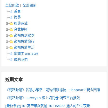
全部開啟
|
全部關閉
首頁
搜尋
經典區域
台北捷運
來福魚到處吃
來福魚愛旅行
來福魚愛生活
翻譯(Translate)
聯絡我們
近期文章
《網路賺錢》省錢小確幸！購物回饋祕技：ShopBack 現金回饋
《網路賺錢》Surveyon 線上填問卷 調查平台推薦
[景觀餐廳]101高空景觀餐廳 101 BAR88 迷人的台北夜景