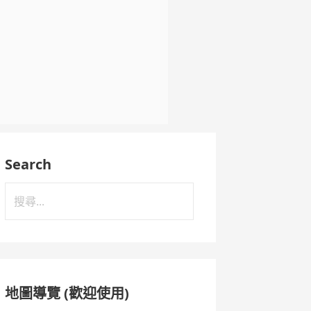
Search
搜
尋
關
鍵
字:
地圖導覽 (歡迎使用)