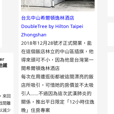
台北中山希爾頓逸林酒店
DoubleTree by Hilton Taipei
Zhongshan
2018年12月28號才正式開業，能
在這個飯店林立的中山區插旗，他
er
得來頭可不小，因為他是台灣第一
地鐵
間希爾頓逸林酒店
每次在周遭逛街都被這間漂亮的飯
店所吸引，可惜她的房價並不太吸
引人……不過因為這次武漢肺炎的
，來回
關係，推出平日限定「12小時住逸
找間離
晚」住房專案
以減少