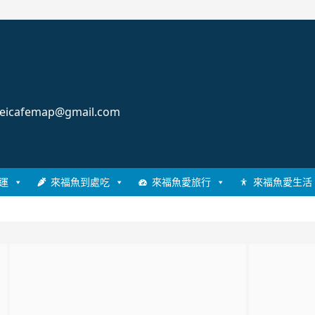
cafemap@gmail.com
運
來福魚到處吃
來福魚愛旅行
來福魚愛生活