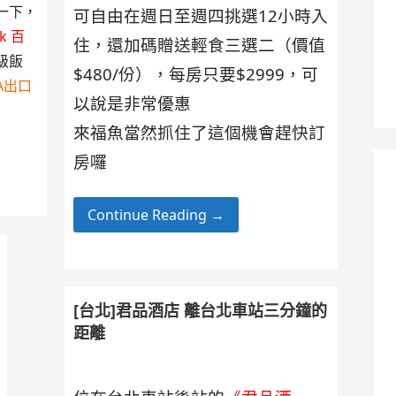
一下，
可自由在週日至週四挑選12小時入
rk 百
住，還加碼贈送輕食三選二（價值
級飯
$480/份），每房只要$2999，可
)A出口
以說是非常優惠
來福魚當然抓住了這個機會趕快訂
房囉
Continue Reading →
[台北]君品酒店 離台北車站三分鐘的
距離