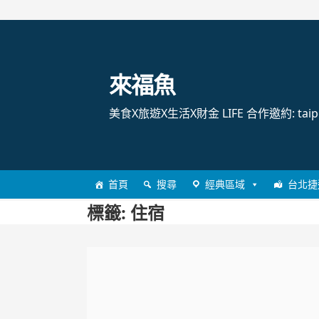
跳
至
主
來福魚
要
內
美食X旅遊X生活X財金 LIFE 合作邀約: taipei
容
首頁
搜尋
經典區域
台北捷
標籤:
住宿