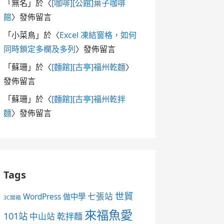
「
無名
」於〈
[咖啡][公館]葉子咖啡
館
〉發佈留言
「
小菜鳥
」於〈
Excel 凍結窗格，如何
同時鎖定多欄及多列
〉發佈留言
「
蘇珊
」於〈
[麵館][古亭]福州乾麵
〉
發佈留言
「
蘇珊
」於〈
[麵館][古亭]福州乾拌
麵
〉發佈留言
Tags
世貿
七張站
WordPress 做中學
3C開箱
來福魚愛
101站
中山站
乾拌麵