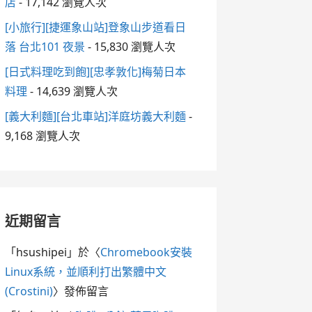
店
- 17,142 瀏覽人次
[小旅行][捷運象山站]登象山步道看日
落 台北101 夜景
- 15,830 瀏覽人次
[日式料理吃到飽][忠孝敦化]梅菊日本
料理
- 14,639 瀏覽人次
[義大利麵][台北車站]洋庭坊義大利麵
-
9,168 瀏覽人次
近期留言
「
hsushipei
」於〈
Chromebook安裝
Linux系統，並順利打出繁體中文
(Crostini)
〉發佈留言