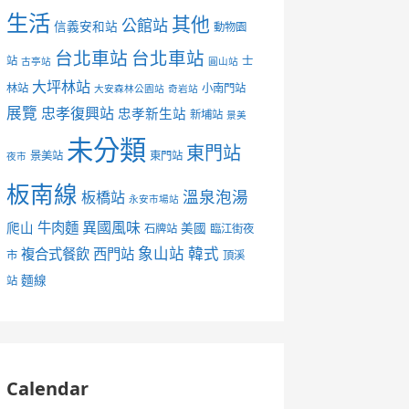
生活
其他
公館站
信義安和站
動物園
台北車站
台北車站
站
士
古亭站
圓山站
大坪林站
林站
小南門站
大安森林公園站
奇岩站
展覽
忠孝復興站
忠孝新生站
新埔站
景美
未分類
東門站
景美站
東門站
夜市
板南線
溫泉泡湯
板橋站
永安市場站
異國風味
爬山
牛肉麵
美國
石牌站
臨江街夜
象山站
韓式
複合式餐飲
西門站
市
頂溪
麵線
站
Calendar