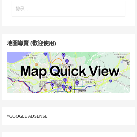
搜
尋
關
鍵
字:
地圖導覽 (歡迎使用)
*GOOGLE ADSENSE