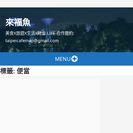
跳
至
來福魚
主
要
美食X旅遊X生活X財金 LIFE 合作邀約:
內
taipeicafemap@gmail.com
容
MENU
標籤:
便當