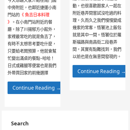
今天想跟大家介紹在南門國
動，也很喜歡跟家人一起在
中旁附近，也鄰近捷運小南
附近巷弄間嘗試沒吃過的料
門站的
《 魚吉日本料理
理，久而久之我們慢慢變成
》
。在小南門站附近的餐
幾家的常客，悟饕池上飯包
廳，除了川揚郁方小館外，
就是其中一間。悟饕位於羅
家裡最常吃的就是魚吉了，
斯福路與南昌街二段巷弄
有時不太想思考要吃什麼，
間，其實有點難找到，我們
只要給老闆預算，他就會幫
以前也是在無意間發現的。
忙變出滿桌的餐點~哈哈！
日式或雞腿等便當也是我們
Continue Reading →
外帶買回家的前幾選擇
Continue Reading →
Search