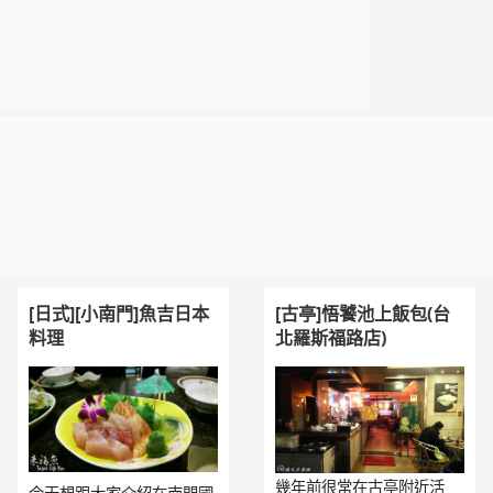
[日式][小南門]魚吉日本
[古亭]悟饕池上飯包(台
料理
北羅斯福路店)
幾年前很常在古亭附近活