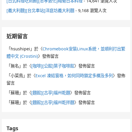
[日式料理吃到飽][忠孝敦化]梅菊日本料理
- 14,641 瀏覽人次
[義大利麵][台北車站]洋庭坊義大利麵
- 9,168 瀏覽人次
近期留言
「
hsushipei
」於〈
Chromebook安裝Linux系統，並順利打出繁
體中文 (Crostini)
〉發佈留言
「
無名
」於〈
[咖啡][公館]葉子咖啡館
〉發佈留言
「
小菜鳥
」於〈
Excel 凍結窗格，如何同時鎖定多欄及多列
〉發佈
留言
「
蘇珊
」於〈
[麵館][古亭]福州乾麵
〉發佈留言
「
蘇珊
」於〈
[麵館][古亭]福州乾拌麵
〉發佈留言
Tags