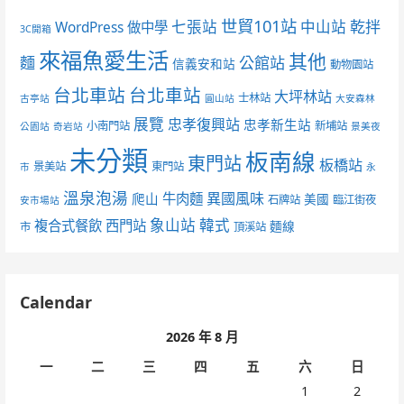
世貿101站
七張站
中山站
乾拌
WordPress 做中學
3C開箱
來福魚愛生活
其他
麵
公館站
信義安和站
動物園站
台北車站
台北車站
大坪林站
士林站
古亭站
圓山站
大安森林
展覽
忠孝復興站
忠孝新生站
小南門站
新埔站
公園站
奇岩站
景美夜
未分類
板南線
東門站
板橋站
景美站
東門站
市
永
溫泉泡湯
異國風味
爬山
牛肉麵
美國
石牌站
臨江街夜
安市場站
象山站
韓式
複合式餐飲
西門站
麵線
市
頂溪站
Calendar
2026 年 8 月
一
二
三
四
五
六
日
1
2