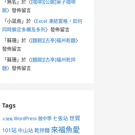
「
無名
」於〈
[咖啡][公館]葉子咖啡
館
〉發佈留言
「
小菜鳥
」於〈
Excel 凍結窗格，如何
同時鎖定多欄及多列
〉發佈留言
「
蘇珊
」於〈
[麵館][古亭]福州乾麵
〉
發佈留言
「
蘇珊
」於〈
[麵館][古亭]福州乾拌
麵
〉發佈留言
Tags
世貿
七張站
WordPress 做中學
3C開箱
來福魚愛
101站
中山站
乾拌麵