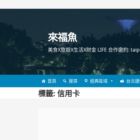
跳
至
主
來福魚
要
內
美食X旅遊X生活X財金 LIFE 合作邀約: taipei
容
首頁
搜尋
經典區域
台北捷
標籤:
信用卡