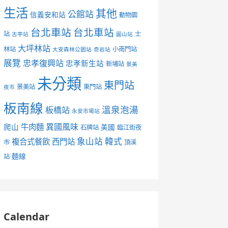
生活
其他
公館站
信義安和站
動物園
台北車站
台北車站
站
士
古亭站
圓山站
大坪林站
林站
小南門站
大安森林公園站
奇岩站
展覽
忠孝復興站
忠孝新生站
新埔站
景美
未分類
東門站
景美站
東門站
夜市
板南線
溫泉泡湯
板橋站
永安市場站
異國風味
爬山
牛肉麵
美國
石牌站
臨江街夜
象山站
韓式
複合式餐飲
西門站
市
頂溪
麵線
站
Calendar