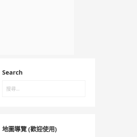
Search
搜
尋
關
鍵
字:
地圖導覽 (歡迎使用)