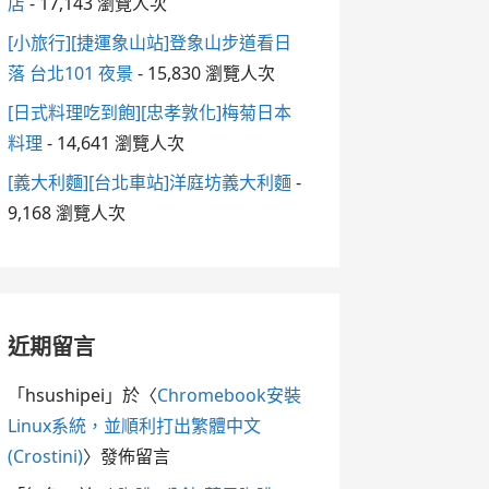
店
- 17,143 瀏覽人次
[小旅行][捷運象山站]登象山步道看日
落 台北101 夜景
- 15,830 瀏覽人次
[日式料理吃到飽][忠孝敦化]梅菊日本
料理
- 14,641 瀏覽人次
[義大利麵][台北車站]洋庭坊義大利麵
-
9,168 瀏覽人次
近期留言
「
hsushipei
」於〈
Chromebook安裝
Linux系統，並順利打出繁體中文
(Crostini)
〉發佈留言