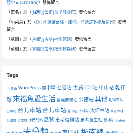
體中文 (Crostini)
〉發佈留言
「
無名
」於〈
[咖啡][公館]葉子咖啡館
〉發佈留言
「
小菜鳥
」於〈
Excel 凍結窗格，如何同時鎖定多欄及多列
〉發佈
留言
「
蘇珊
」於〈
[麵館][古亭]福州乾麵
〉發佈留言
「
蘇珊
」於〈
[麵館][古亭]福州乾拌麵
〉發佈留言
Tags
世貿101站
七張站
中山站
乾拌
WordPress 做中學
3C開箱
來福魚愛生活
其他
麵
公館站
信義安和站
動物園站
台北車站
台北車站
大坪林站
士林站
古亭站
圓山站
大安森林
展覽
忠孝復興站
忠孝新生站
小南門站
新埔站
公園站
奇岩站
景美夜
未分類
板南線
東門站