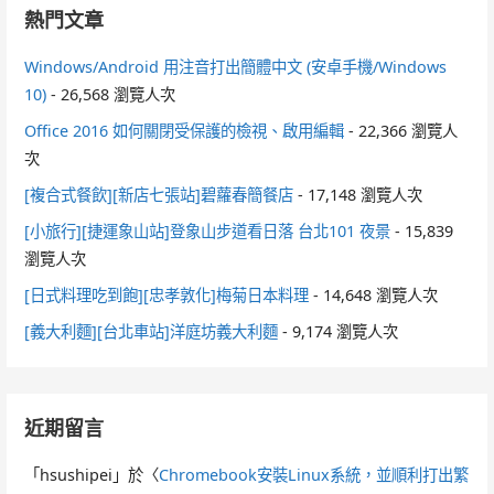
熱門文章
Windows/Android 用注音打出簡體中文 (安卓手機/Windows
10)
- 26,568 瀏覽人次
Office 2016 如何關閉受保護的檢視、啟用編輯
- 22,366 瀏覽人
次
[複合式餐飲][新店七張站]碧蘿春簡餐店
- 17,148 瀏覽人次
[小旅行][捷運象山站]登象山步道看日落 台北101 夜景
- 15,839
瀏覽人次
[日式料理吃到飽][忠孝敦化]梅菊日本料理
- 14,648 瀏覽人次
[義大利麵][台北車站]洋庭坊義大利麵
- 9,174 瀏覽人次
近期留言
「
hsushipei
」於〈
Chromebook安裝Linux系統，並順利打出繁