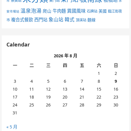
板橋站
景美站
東門站
市
永
溫泉泡湯
異國風味
爬山
牛肉麵
美國
石牌站
臨江街夜
安市場站
象山站
韓式
複合式餐飲
西門站
麵線
市
頂溪站
Calendar
2026 年 8 月
一
二
三
四
五
六
日
1
2
3
4
5
6
7
8
9
10
11
12
13
14
15
16
17
18
19
20
21
22
23
24
25
26
27
28
29
30
31
« 5 月