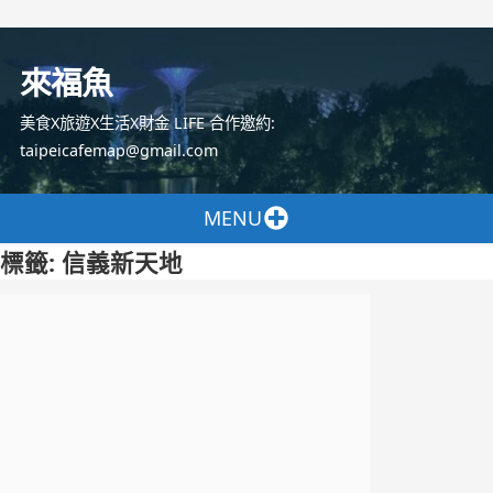
跳
至
來福魚
主
要
美食X旅遊X生活X財金 LIFE 合作邀約:
內
taipeicafemap@gmail.com
容
MENU
標籤:
信義新天地