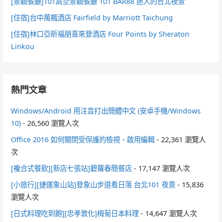
[景觀餐廳]101高空景觀餐廳 101 BAR88 迷人的台北夜景
[住宿]台中萬楓酒店 Fairfield by Marriott Taichung
[住宿]林口亞昕福朋喜來登酒店 Four Points by Sheraton
Linkou
熱門文章
Windows/Android 用注音打出簡體中文 (安卓手機/Windows
10)
- 26,560 瀏覽人次
Office 2016 如何關閉受保護的檢視、啟用編輯
- 22,361 瀏覽人
次
[複合式餐飲][新店七張站]碧蘿春簡餐店
- 17,147 瀏覽人次
[小旅行][捷運象山站]登象山步道看日落 台北101 夜景
- 15,836
瀏覽人次
[日式料理吃到飽][忠孝敦化]梅菊日本料理
- 14,647 瀏覽人次