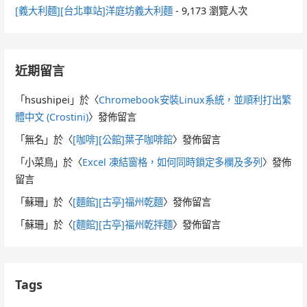
[義大利麵][台北車站]洋庭坊義大利麵
- 9,173 瀏覽人次
近期留言
「
hsushipei
」於〈
Chromebook安裝Linux系統，並順利打出繁
體中文 (Crostini)
〉發佈留言
「
無名
」於〈
[咖啡][公館]葉子咖啡館
〉發佈留言
「
小菜鳥
」於〈
Excel 凍結窗格，如何同時鎖定多欄及多列
〉發佈
留言
「
蘇珊
」於〈
[麵館][古亭]福州乾麵
〉發佈留言
「
蘇珊
」於〈
[麵館][古亭]福州乾拌麵
〉發佈留言
Tags