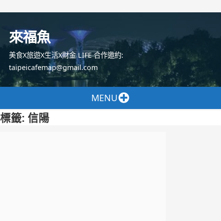
跳
至
來福魚
主
要
美食X旅遊X生活X財金 LIFE 合作邀約:
內
taipeicafemap@gmail.com
容
MENU
標籤:
信陽