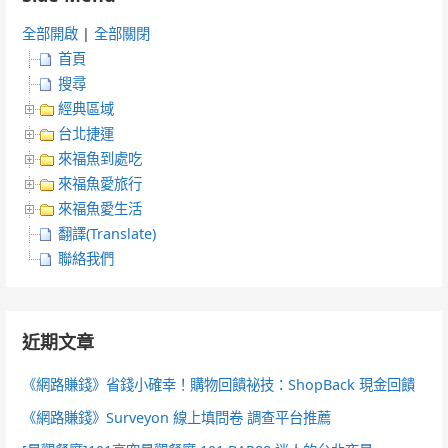
全部開啟
|
全部關閉
首頁
搜尋
經典區域
台北捷運
來福魚到處吃
來福魚愛旅行
來福魚愛生活
翻譯(Translate)
聯絡我們
近期文章
《網路賺錢》省錢小確幸！購物回饋祕技：ShopBack 現金回饋
《網路賺錢》Surveyon 線上填問卷 調查平台推薦