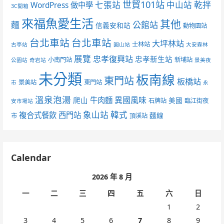
世貿101站
七張站
中山站
乾拌
WordPress 做中學
3C開箱
來福魚愛生活
其他
麵
公館站
信義安和站
動物園站
台北車站
台北車站
大坪林站
士林站
古亭站
圓山站
大安森林
展覽
忠孝復興站
忠孝新生站
小南門站
新埔站
公園站
奇岩站
景美夜
未分類
板南線
東門站
板橋站
景美站
東門站
市
永
溫泉泡湯
異國風味
爬山
牛肉麵
美國
石牌站
臨江街夜
安市場站
象山站
韓式
複合式餐飲
西門站
麵線
市
頂溪站
Calendar
2026 年 8 月
一
二
三
四
五
六
日
1
2
3
4
5
6
7
8
9