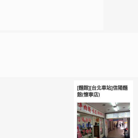
[麵館][台北車站]信陽麵
館(懷寧店)