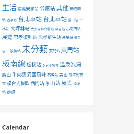
生活
其他
公館站
信義安和站
動物園
台北車站
台北車站
站
士
古亭站
圓山站
大坪林站
林站
小南門站
大安森林公園站
奇岩站
展覽
忠孝復興站
忠孝新生站
新埔站
景美
未分類
東門站
景美站
東門站
夜市
板南線
溫泉泡湯
板橋站
永安市場站
異國風味
爬山
牛肉麵
美國
石牌站
臨江街夜
象山站
韓式
複合式餐飲
西門站
市
頂溪
麵線
站
Calendar