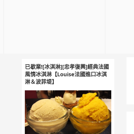
已歇業![冰淇淋][忠孝復興]經典法國
風情冰淇淋【Louise法國進口冰淇
淋＆波菲堤】