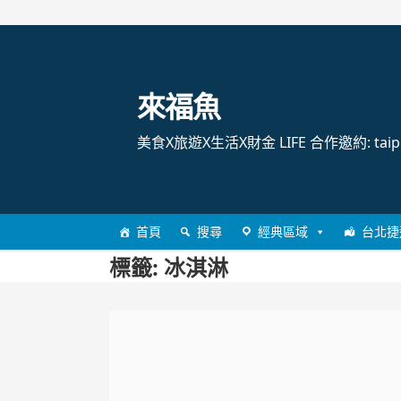
跳
至
主
來福魚
要
內
美食X旅遊X生活X財金 LIFE 合作邀約: taipei
容
首頁
搜尋
經典區域
台北捷
標籤:
冰淇淋