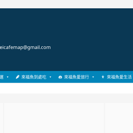
cafemap@gmail.com
運
來福魚到處吃
來福魚愛旅行
來福魚愛生活