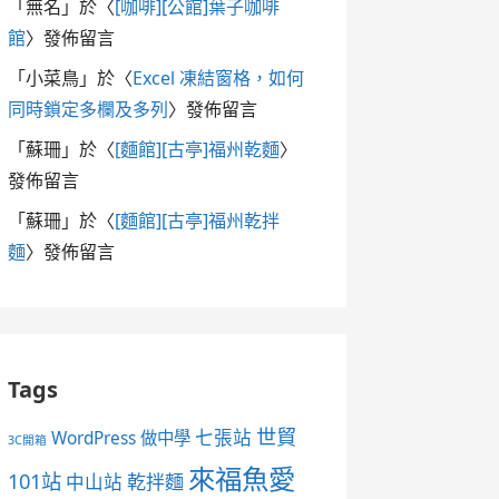
「
無名
」於〈
[咖啡][公館]葉子咖啡
館
〉發佈留言
「
小菜鳥
」於〈
Excel 凍結窗格，如何
同時鎖定多欄及多列
〉發佈留言
「
蘇珊
」於〈
[麵館][古亭]福州乾麵
〉
發佈留言
「
蘇珊
」於〈
[麵館][古亭]福州乾拌
麵
〉發佈留言
Tags
世貿
七張站
WordPress 做中學
3C開箱
來福魚愛
101站
中山站
乾拌麵