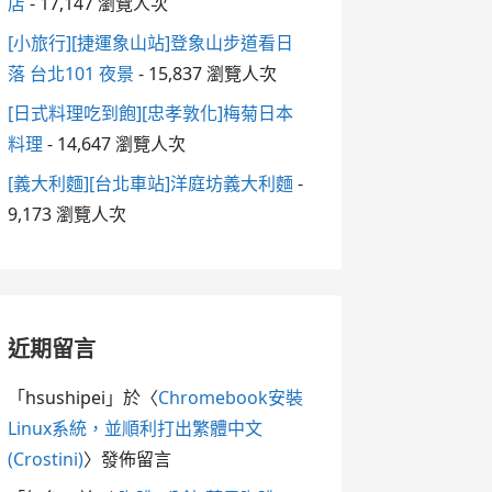
店
- 17,147 瀏覽人次
[小旅行][捷運象山站]登象山步道看日
落 台北101 夜景
- 15,837 瀏覽人次
[日式料理吃到飽][忠孝敦化]梅菊日本
料理
- 14,647 瀏覽人次
[義大利麵][台北車站]洋庭坊義大利麵
-
9,173 瀏覽人次
近期留言
「
hsushipei
」於〈
Chromebook安裝
Linux系統，並順利打出繁體中文
(Crostini)
〉發佈留言