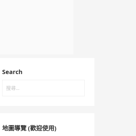
Search
搜
尋
關
鍵
字:
地圖導覽 (歡迎使用)