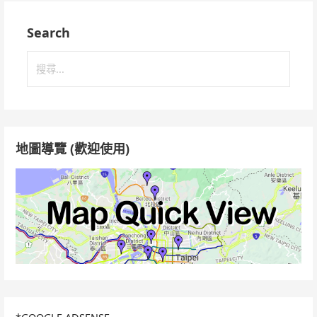
Search
搜
尋
關
鍵
字:
地圖導覽 (歡迎使用)