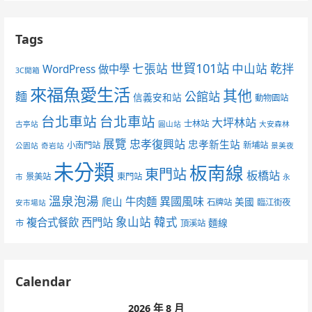
Tags
世貿101站
七張站
中山站
乾拌
WordPress 做中學
3C開箱
來福魚愛生活
其他
麵
公館站
信義安和站
動物園站
台北車站
台北車站
大坪林站
士林站
古亭站
圓山站
大安森林
展覽
忠孝復興站
忠孝新生站
小南門站
新埔站
公園站
奇岩站
景美夜
未分類
板南線
東門站
板橋站
景美站
東門站
市
永
溫泉泡湯
異國風味
爬山
牛肉麵
美國
石牌站
臨江街夜
安市場站
象山站
韓式
複合式餐飲
西門站
麵線
市
頂溪站
Calendar
2026 年 8 月