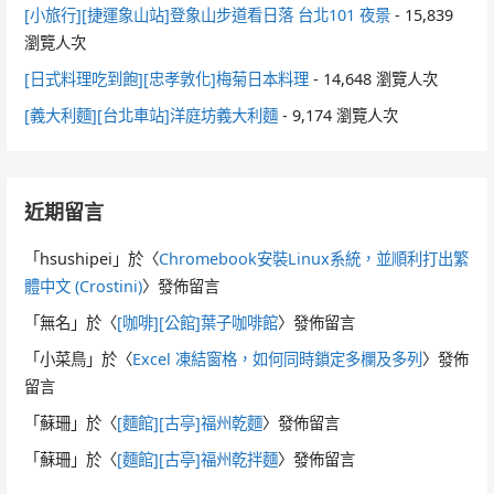
[小旅行][捷運象山站]登象山步道看日落 台北101 夜景
- 15,839
瀏覽人次
[日式料理吃到飽][忠孝敦化]梅菊日本料理
- 14,648 瀏覽人次
[義大利麵][台北車站]洋庭坊義大利麵
- 9,174 瀏覽人次
近期留言
「
hsushipei
」於〈
Chromebook安裝Linux系統，並順利打出繁
體中文 (Crostini)
〉發佈留言
「
無名
」於〈
[咖啡][公館]葉子咖啡館
〉發佈留言
「
小菜鳥
」於〈
Excel 凍結窗格，如何同時鎖定多欄及多列
〉發佈
留言
「
蘇珊
」於〈
[麵館][古亭]福州乾麵
〉發佈留言
「
蘇珊
」於〈
[麵館][古亭]福州乾拌麵
〉發佈留言