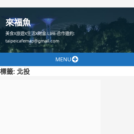
跳
至
來福魚
主
要
美食X旅遊X生活X財金 LIFE 合作邀約:
內
taipeicafemap@gmail.com
容
MENU
標籤:
北投