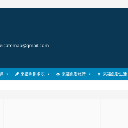
cafemap@gmail.com
運
來福魚到處吃
來福魚愛旅行
來福魚愛生活