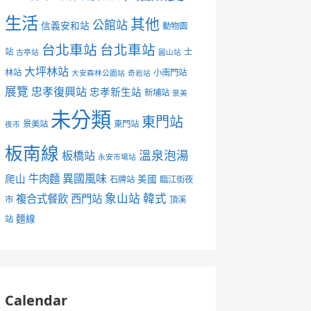
生活
其他
公館站
信義安和站
動物園
台北車站
台北車站
站
士
古亭站
圓山站
大坪林站
林站
小南門站
大安森林公園站
奇岩站
展覽
忠孝復興站
忠孝新生站
新埔站
景美
未分類
東門站
景美站
東門站
夜市
板南線
溫泉泡湯
板橋站
永安市場站
異國風味
爬山
牛肉麵
美國
石牌站
臨江街夜
象山站
韓式
複合式餐飲
西門站
市
頂溪
麵線
站
Calendar