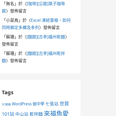
「
無名
」於〈
[咖啡][公館]葉子咖啡
館
〉發佈留言
「
小菜鳥
」於〈
Excel 凍結窗格，如何
同時鎖定多欄及多列
〉發佈留言
「
蘇珊
」於〈
[麵館][古亭]福州乾麵
〉
發佈留言
「
蘇珊
」於〈
[麵館][古亭]福州乾拌
麵
〉發佈留言
Tags
世貿
七張站
WordPress 做中學
3C開箱
來福魚愛
101站
中山站
乾拌麵