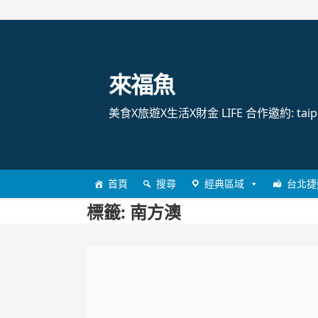
跳
至
主
來福魚
要
內
美食X旅遊X生活X財金 LIFE 合作邀約: taipei
容
首頁
搜尋
經典區域
台北捷
標籤:
南方澳