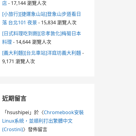
店
- 17,144 瀏覽人次
[小旅行][捷運象山站]登象山步道看日
落 台北101 夜景
- 15,834 瀏覽人次
[日式料理吃到飽][忠孝敦化]梅菊日本
料理
- 14,644 瀏覽人次
[義大利麵][台北車站]洋庭坊義大利麵
-
9,171 瀏覽人次
近期留言
「
hsushipei
」於〈
Chromebook安裝
Linux系統，並順利打出繁體中文
(Crostini)
〉發佈留言