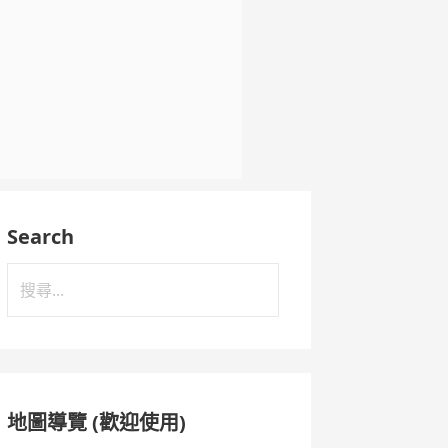
Search
搜
尋
關
鍵
字:
地圖導覽 (歡迎使用)