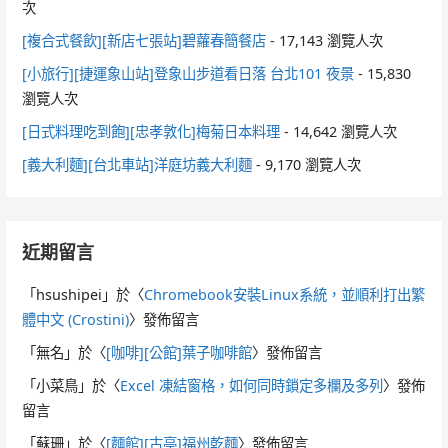
次
[複合式餐飲][新店七張站]碧蘿春簡餐店
- 17,143 瀏覽人次
[小旅行][捷運象山站]登象山步道看日落 台北101 夜景
- 15,830
瀏覽人次
[日式料理吃到飽][忠孝敦化]梅菊日本料理
- 14,642 瀏覽人次
[義大利麵][台北車站]洋庭坊義大利麵
- 9,170 瀏覽人次
近期留言
「
hsushipei
」於〈
Chromebook安裝Linux系統，並順利打出繁
體中文 (Crostini)
〉發佈留言
「
無名
」於〈
[咖啡][公館]葉子咖啡館
〉發佈留言
「
小菜鳥
」於〈
Excel 凍結窗格，如何同時鎖定多欄及多列
〉發佈
留言
「
蘇珊
」於〈
[麵館][古亭]福州乾麵
〉發佈留言