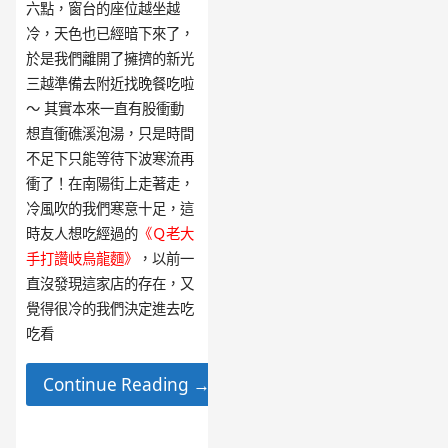
六點，窗台的座位越坐越
冷，天色也已經暗下來了，
於是我們離開了擁擠的新光
三越準備去附近找晚餐吃啦
～ 其實本來一直有股衝動
想直衝礁溪泡湯，只是時間
不足下只能等待下波寒流再
衝了！在南陽街上走著走，
冷風吹的我們寒意十足，這
時友人想吃經過的
《Ｑ老大
手打讚岐烏龍麵》
，以前一
直沒發現這家店的存在，又
覺得很冷的我們決定進去吃
吃看
Continue Reading →