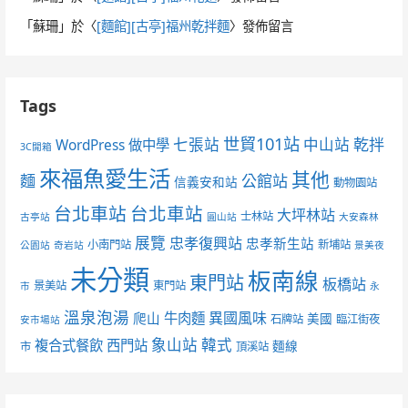
「
蘇珊
」於〈
[麵館][古亭]福州乾拌麵
〉發佈留言
Tags
世貿101站
七張站
中山站
乾拌
WordPress 做中學
3C開箱
來福魚愛生活
其他
麵
公館站
信義安和站
動物園站
台北車站
台北車站
大坪林站
士林站
古亭站
圓山站
大安森林
展覽
忠孝復興站
忠孝新生站
小南門站
新埔站
公園站
奇岩站
景美夜
未分類
板南線
東門站
板橋站
景美站
東門站
市
永
溫泉泡湯
異國風味
爬山
牛肉麵
美國
石牌站
臨江街夜
安市場站
象山站
韓式
複合式餐飲
西門站
麵線
市
頂溪站