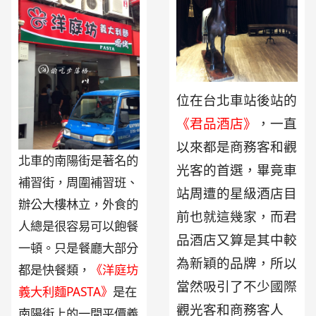
位在台北車站後站的
《君品酒店》
，一直
以來都是商務客和觀
北車的南陽街是著名的
光客的首選，畢竟車
補習街，周圍補習班、
站周遭的星級酒店目
辦公大樓林立，外食的
前也就這幾家，而君
人總是很容易可以飽餐
品酒店又算是其中較
一頓。只是餐廳大部分
為新穎的品牌，所以
都是快餐類，
《洋庭坊
當然吸引了不少國際
義大利麵PASTA》
是在
觀光客和商務客人
南陽街上的一間平價義