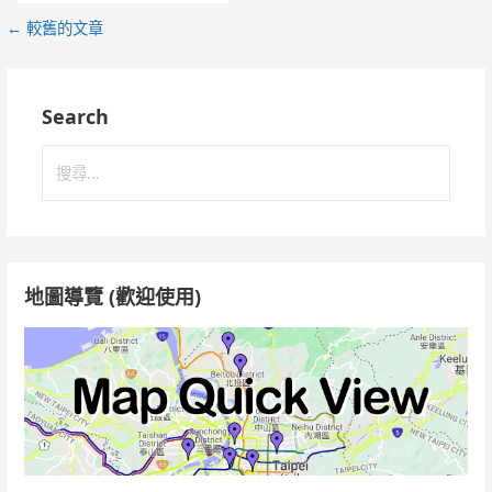
文
←
較舊的文章
章
導
Search
覽
搜
尋
關
鍵
字:
地圖導覽 (歡迎使用)