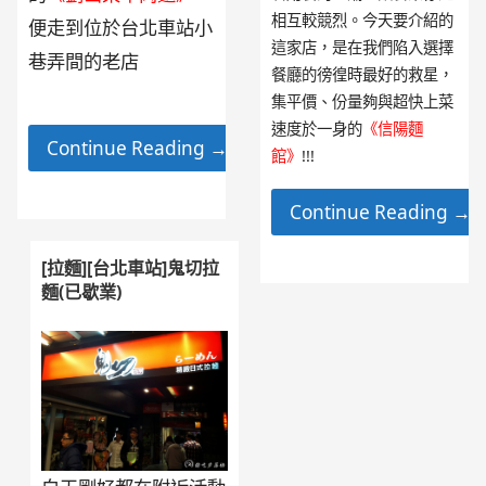
相互較競烈。今天要介紹的
便走到位於台北車站小
這家店，是在我們陷入選擇
巷弄間的老店
餐廳的徬徨時最好的救星，
集平價、份量夠與超快上菜
速度於一身的
《信陽麵
Continue Reading →
館》
!!!
Continue Reading →
[拉麵][台北車站]鬼切拉
麵(已歇業)