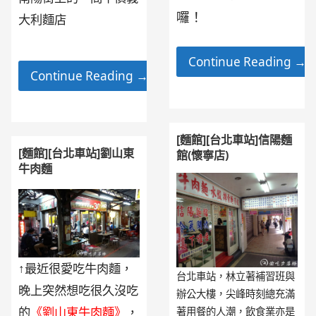
囉！
大利麵店
Continue Reading →
Continue Reading →
[麵館][台北車站]信陽麵
[麵館][台北車站]劉山東
館(懷寧店)
牛肉麵
↑最近很愛吃牛肉麵，
台北車站，林立著補習班與
晚上突然想吃很久沒吃
辦公大樓，尖峰時刻總充滿
的
《劉山東牛肉麵》
，
著用餐的人潮，飲食業亦是