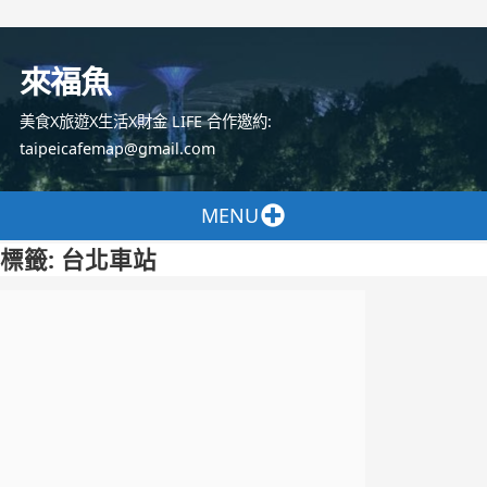
跳
至
來福魚
主
要
美食X旅遊X生活X財金 LIFE 合作邀約:
內
taipeicafemap@gmail.com
容
MENU
標籤:
台北車站