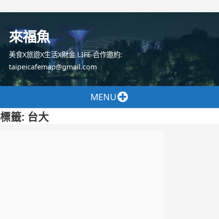
跳
至
來福魚
主
要
美食X旅遊X生活X財金 LIFE 合作邀約:
內
taipeicafemap@gmail.com
容
MENU
標籤:
台大