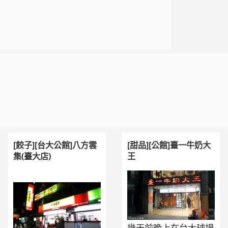
[餃子][台大公館]八方雲
[甜品][公館]臺一牛奶大
集(臺大店)
王
幾天前晚上在台大球場