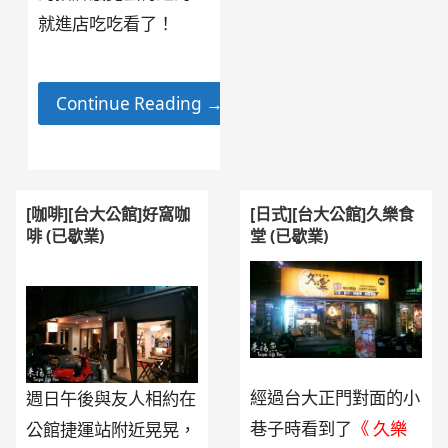
就進店吃吃看了！
Continue Reading →
[咖啡][台大公館]好窩咖
[日式][台大公館]久樂食
啡 (已歇業)
堂 (已歇業)
經過台大正門對面的小
週日午後與友人相約在
巷子時看到了
《 久樂
公館捷運站附近晃晃，