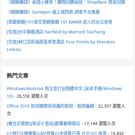
《網路賺錢》省錢小確幸！購物回饋祕技：ShopBack 現金回饋
《網路賺錢》Surveyon 線上填問卷 調查平台推薦
[景觀餐廳]101高空景觀餐廳 101 BAR88 迷人的台北夜景
[住宿]台中萬楓酒店 Fairfield by Marriott Taichung
[住宿]林口亞昕福朋喜來登酒店 Four Points by Sheraton
Linkou
熱門文章
Windows/Android 用注音打出簡體中文 (安卓手機/Windows
10)
- 26,556 瀏覽人次
Office 2016 如何關閉受保護的檢視、啟用編輯
- 22,357 瀏覽人
次
[複合式餐飲][新店七張站]碧蘿春簡餐店
- 17,144 瀏覽人次
[小旅行][捷運象山站]登象山步道看日落 台北101 夜景
- 15,832