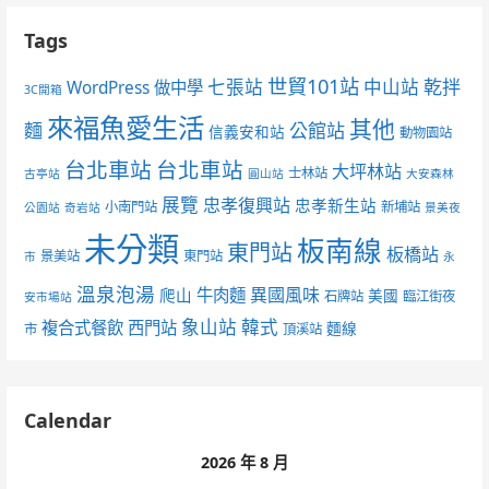
Tags
世貿101站
七張站
中山站
乾拌
WordPress 做中學
3C開箱
來福魚愛生活
其他
麵
公館站
信義安和站
動物園站
台北車站
台北車站
大坪林站
士林站
古亭站
圓山站
大安森林
展覽
忠孝復興站
忠孝新生站
小南門站
新埔站
公園站
奇岩站
景美夜
未分類
板南線
東門站
板橋站
景美站
東門站
市
永
溫泉泡湯
異國風味
爬山
牛肉麵
美國
石牌站
臨江街夜
安市場站
象山站
韓式
複合式餐飲
西門站
麵線
市
頂溪站
Calendar
2026 年 8 月