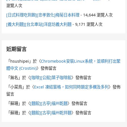
瀏覽人次
[日式料理吃到飽][忠孝敦化]梅菊日本料理
- 14,644 瀏覽人次
[義大利麵][台北車站]洋庭坊義大利麵
- 9,171 瀏覽人次
近期留言
「
hsushipei
」於〈
Chromebook安裝Linux系統，並順利打出繁
體中文 (Crostini)
〉發佈留言
「
無名
」於〈
[咖啡][公館]葉子咖啡館
〉發佈留言
「
小菜鳥
」於〈
Excel 凍結窗格，如何同時鎖定多欄及多列
〉發佈
留言
「
蘇珊
」於〈
[麵館][古亭]福州乾麵
〉發佈留言
「
蘇珊
」於〈
[麵館][古亭]福州乾拌麵
〉發佈留言