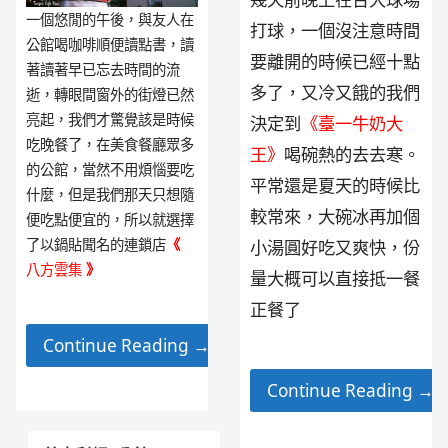
一個悠閒的午後，與友人在
打球，一個沒注意時間
公館喝咖啡順便讀點書，讀
要離開的時候已經十點
著讀著早已忘去時間的流
多了，又冷又餓的我們
逝，轉眼間窗外的街燈已然
亮起，我們才驚覺該是時候
決定到
《臺一牛奶大
吃晚餐了，在美食餐廳眾多
王》
喝碗熱的去去寒。
的公館，當然不用煩惱要吃
平常還是夏天的時候比
什麼，但是我們那天只想隨
較常來，大碗冰再加個
便吃點便宜的，所以就選擇
了以鍋貼聞名的連鎖店
《
小湯圓好吃又爽快，份
八方雲集
》
量大概可以直接抵一餐
正餐了
Continue Reading →
Continue Reading →