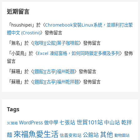
近期留言
「
hsushipei
」於〈
Chromebook安裝Linux系統，並順利打出繁
體中文 (Crostini)
〉發佈留言
「
無名
」於〈
[咖啡][公館]葉子咖啡館
〉發佈留言
「
小菜鳥
」於〈
Excel 凍結窗格，如何同時鎖定多欄及多列
〉發佈
留言
「
蘇珊
」於〈
[麵館][古亭]福州乾麵
〉發佈留言
「
蘇珊
」於〈
[麵館][古亭]福州乾拌麵
〉發佈留言
Tags
世貿101站
七張站
中山站
乾拌
WordPress 做中學
3C開箱
來福魚愛生活
其他
麵
公館站
信義安和站
動物園站