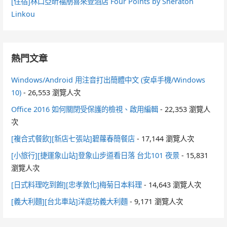
[住宿]林口亞昕福朋喜來登酒店 Four Points by Sheraton
Linkou
熱門文章
Windows/Android 用注音打出簡體中文 (安卓手機/Windows
10)
- 26,553 瀏覽人次
Office 2016 如何關閉受保護的檢視、啟用編輯
- 22,353 瀏覽人
次
[複合式餐飲][新店七張站]碧蘿春簡餐店
- 17,144 瀏覽人次
[小旅行][捷運象山站]登象山步道看日落 台北101 夜景
- 15,831
瀏覽人次
[日式料理吃到飽][忠孝敦化]梅菊日本料理
- 14,643 瀏覽人次
[義大利麵][台北車站]洋庭坊義大利麵
- 9,171 瀏覽人次