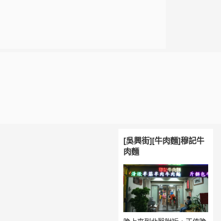
[吳興街][牛肉麵]穆記牛
肉麵