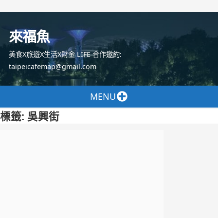
跳
至
來福魚
主
要
美食X旅遊X生活X財金 LIFE 合作邀約:
內
taipeicafemap@gmail.com
容
MENU
標籤:
吳興街