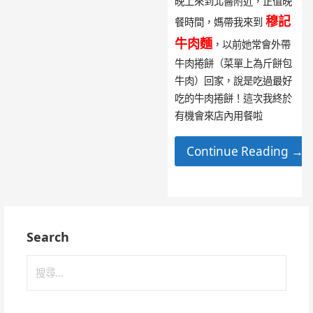
晚上來到北醫附近，正值晚
穆記
餐時間，媽帶我來到
牛肉
麵
，以前她常會外帶
牛肉捲餅（菜單上為斤餅包
牛肉）回家，說是吃過最好
吃的牛肉捲餅！這次我終於
有機會來店內用餐啦
Continue Reading →
Search
搜
尋
關