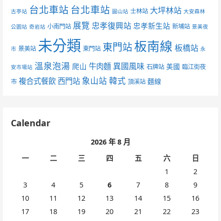
台北車站
台北車站
大坪林站
士林站
古亭站
圓山站
大安森林
展覽
忠孝復興站
忠孝新生站
小南門站
新埔站
公園站
奇岩站
景美夜
未分類
板南線
東門站
板橋站
景美站
東門站
市
永
溫泉泡湯
異國風味
爬山
牛肉麵
美國
石牌站
臨江街夜
安市場站
象山站
韓式
複合式餐飲
西門站
麵線
市
頂溪站
Calendar
2026 年 8 月
一
二
三
四
五
六
日
1
2
3
4
5
6
7
8
9
10
11
12
13
14
15
16
17
18
19
20
21
22
23