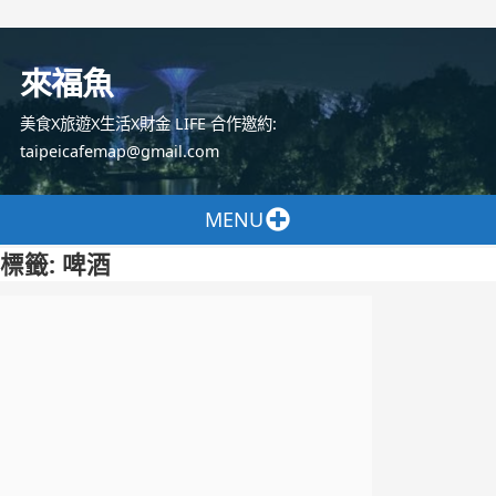
跳
至
來福魚
主
要
美食X旅遊X生活X財金 LIFE 合作邀約:
內
taipeicafemap@gmail.com
容
MENU
標籤:
啤酒