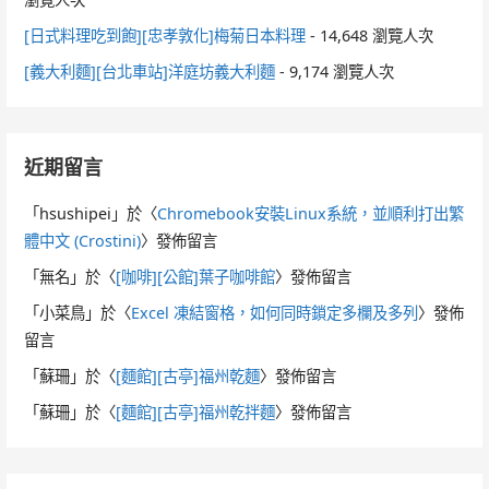
[日式料理吃到飽][忠孝敦化]梅菊日本料理
- 14,648 瀏覽人次
[義大利麵][台北車站]洋庭坊義大利麵
- 9,174 瀏覽人次
近期留言
「
hsushipei
」於〈
Chromebook安裝Linux系統，並順利打出繁
體中文 (Crostini)
〉發佈留言
「
無名
」於〈
[咖啡][公館]葉子咖啡館
〉發佈留言
「
小菜鳥
」於〈
Excel 凍結窗格，如何同時鎖定多欄及多列
〉發佈
留言
「
蘇珊
」於〈
[麵館][古亭]福州乾麵
〉發佈留言
「
蘇珊
」於〈
[麵館][古亭]福州乾拌麵
〉發佈留言