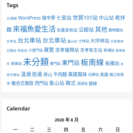
Tags
世貿101站
七張站
中山站
乾拌
WordPress 做中學
3C開箱
來福魚愛生活
其他
麵
公館站
信義安和站
動物園站
台北車站
台北車站
大坪林站
士林站
古亭站
圓山站
大安森林
展覽
忠孝復興站
忠孝新生站
小南門站
新埔站
公園站
奇岩站
景美夜
未分類
板南線
東門站
板橋站
景美站
東門站
市
永
溫泉泡湯
異國風味
爬山
牛肉麵
美國
石牌站
臨江街夜
安市場站
象山站
韓式
複合式餐飲
西門站
麵線
市
頂溪站
Calendar
2026 年 8 月
一
二
三
四
五
六
日