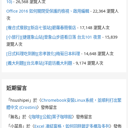
10)
- 26,568 瀏覽人次
Office 2016 如何關閉受保護的檢視、啟用編輯
- 22,364 瀏覽人
次
[複合式餐飲][新店七張站]碧蘿春簡餐店
- 17,148 瀏覽人次
[小旅行][捷運象山站]登象山步道看日落 台北101 夜景
- 15,839
瀏覽人次
[日式料理吃到飽][忠孝敦化]梅菊日本料理
- 14,648 瀏覽人次
[義大利麵][台北車站]洋庭坊義大利麵
- 9,174 瀏覽人次
近期留言
「
hsushipei
」於〈
Chromebook安裝Linux系統，並順利打出繁
體中文 (Crostini)
〉發佈留言
「
無名
」於〈
[咖啡][公館]葉子咖啡館
〉發佈留言
「
小菜鳥
」於〈
Excel 凍結窗格，如何同時鎖定多欄及多列
〉發佈