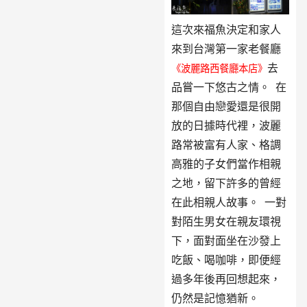
這次來福魚決定和家人
來到台灣第一家老餐廳
去
《波麗路西餐廳本店》
品嘗一下悠古之情。 在
那個自由戀愛還是很開
放的日據時代裡，波麗
路常被富有人家、格調
高雅的子女們當作相親
之地，留下許多的曾經
在此相親人故事。 一對
對陌生男女在親友環視
下，面對面坐在沙發上
吃飯、喝咖啡，即便經
過多年後再回想起來，
仍然是記憶猶新。