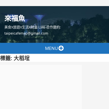
跳
至
來福魚
主
要
美食X旅遊X生活X財金 LIFE 合作邀約:
內
taipeicafemap@gmail.com
容
MENU
標籤:
大稻埕