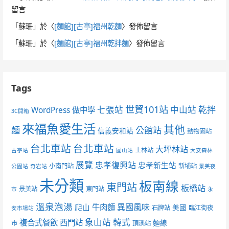
留言
「
蘇珊
」於〈
[麵館][古亭]福州乾麵
〉發佈留言
「
蘇珊
」於〈
[麵館][古亭]福州乾拌麵
〉發佈留言
Tags
世貿101站
七張站
中山站
乾拌
WordPress 做中學
3C開箱
來福魚愛生活
其他
麵
公館站
信義安和站
動物園站
台北車站
台北車站
大坪林站
士林站
古亭站
圓山站
大安森林
展覽
忠孝復興站
忠孝新生站
小南門站
新埔站
公園站
奇岩站
景美夜
未分類
板南線
東門站
板橋站
景美站
東門站
市
永
溫泉泡湯
異國風味
爬山
牛肉麵
美國
石牌站
臨江街夜
安市場站
象山站
韓式
複合式餐飲
西門站
麵線
市
頂溪站