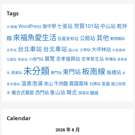
Tags
世貿101站
七張站
中山站
乾拌
WordPress 做中學
3C開箱
來福魚愛生活
其他
麵
公館站
信義安和站
動物園站
台北車站
台北車站
大坪林站
士林站
古亭站
圓山站
大安森林
展覽
忠孝復興站
忠孝新生站
小南門站
新埔站
公園站
奇岩站
景美夜
未分類
板南線
東門站
板橋站
景美站
東門站
市
永
溫泉泡湯
異國風味
爬山
牛肉麵
美國
石牌站
臨江街夜
安市場站
象山站
韓式
複合式餐飲
西門站
麵線
市
頂溪站
Calendar
2026 年 8 月