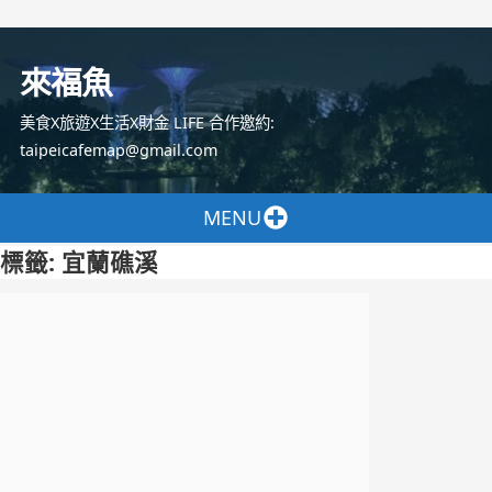
跳
至
來福魚
主
要
美食X旅遊X生活X財金 LIFE 合作邀約:
內
taipeicafemap@gmail.com
容
MENU
標籤:
宜蘭礁溪