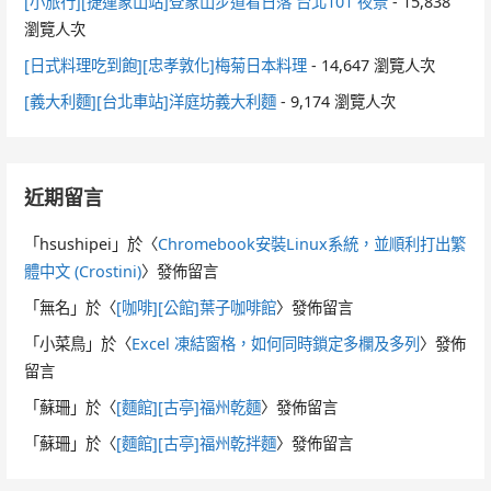
[小旅行][捷運象山站]登象山步道看日落 台北101 夜景
- 15,838
瀏覽人次
[日式料理吃到飽][忠孝敦化]梅菊日本料理
- 14,647 瀏覽人次
[義大利麵][台北車站]洋庭坊義大利麵
- 9,174 瀏覽人次
近期留言
「
hsushipei
」於〈
Chromebook安裝Linux系統，並順利打出繁
體中文 (Crostini)
〉發佈留言
「
無名
」於〈
[咖啡][公館]葉子咖啡館
〉發佈留言
「
小菜鳥
」於〈
Excel 凍結窗格，如何同時鎖定多欄及多列
〉發佈
留言
「
蘇珊
」於〈
[麵館][古亭]福州乾麵
〉發佈留言
「
蘇珊
」於〈
[麵館][古亭]福州乾拌麵
〉發佈留言