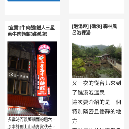
[泡湯趣] [礁溪] 森林風
[宜蘭][牛肉麵]鐵人三星
呂泡裸湯
蔥牛肉麵館(礁溪店)
又一次的從台北來到
了礁溪泡溫泉
這次要介紹的是一個
特別隱密且優靜的地
多雲時而飄著細雨的週六，
方
原本計劃上山踏青賞秋芒，