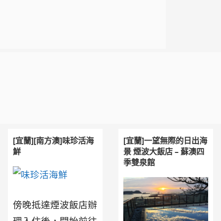
[宜蘭][南方澳]味珍活海
[宜蘭]一望無際的日出海
鮮
景 煙波大飯店 – 蘇澳四
季雙泉館
傍晚抵達煙波飯店辦
理入住後，開始前往