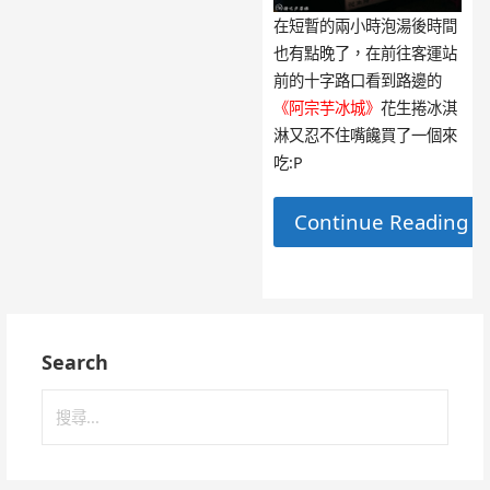
在短暫的兩小時泡湯後時間
也有點晚了，在前往客運站
前的十字路口看到路邊的
《阿宗芋冰城》
花生捲冰淇
淋又忍不住嘴饞買了一個來
吃:P
Continue Reading 
Search
搜
尋
關
鍵