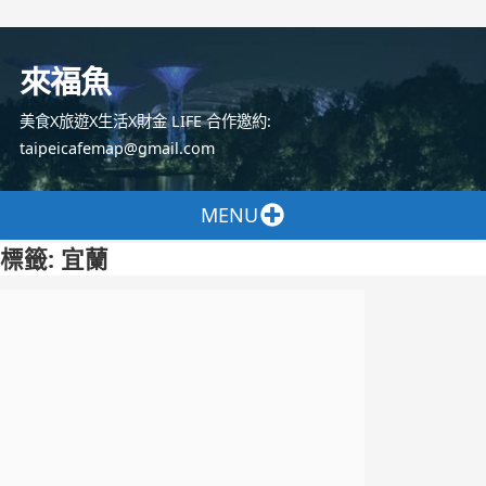
跳
至
來福魚
主
要
美食X旅遊X生活X財金 LIFE 合作邀約:
內
taipeicafemap@gmail.com
容
MENU
標籤:
宜蘭