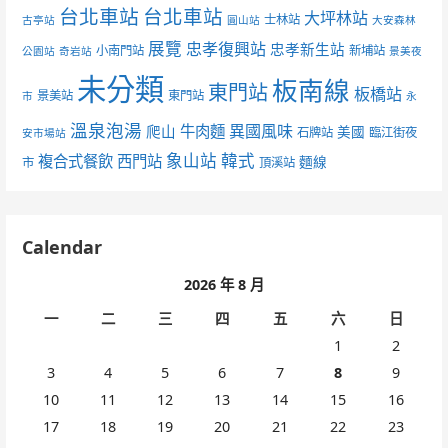
台北車站
台北車站
大坪林站
士林站
古亭站
圓山站
大安森林
展覽
忠孝復興站
忠孝新生站
小南門站
新埔站
公園站
奇岩站
景美夜
未分類
板南線
東門站
板橋站
景美站
東門站
市
永
溫泉泡湯
異國風味
爬山
牛肉麵
美國
石牌站
臨江街夜
安市場站
象山站
韓式
複合式餐飲
西門站
麵線
市
頂溪站
Calendar
2026 年 8 月
一
二
三
四
五
六
日
1
2
3
4
5
6
7
8
9
10
11
12
13
14
15
16
17
18
19
20
21
22
23