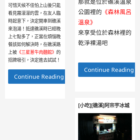
那就是位於礁溪溫泉
可惜天候不佳怕上山後只能
公園裡的
《森林風呂
看見霧濛濛的雲，在友人臨
時起意下，決定開車到礁溪
溫泉》
來泡湯！抵達礁溪時已經晚
來享受位於森林裡的
上七點多了，正當在煩惱晚
乾淨裸湯吧
餐該如何解決時，在礁溪路
上被
《三星蔥牛肉麵館》
的
招牌吸引，決定進去試試！
Continue Reading 
Continue Reading →
[小吃][礁溪]阿宗芋冰城