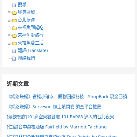
搜尋
經典區域
台北捷運
來福魚到處吃
來福魚愛旅行
來福魚愛生活
翻譯(Translate)
聯絡我們
近期文章
《網路賺錢》省錢小確幸！購物回饋祕技：ShopBack 現金回饋
《網路賺錢》Surveyon 線上填問卷 調查平台推薦
[景觀餐廳]101高空景觀餐廳 101 BAR88 迷人的台北夜景
[住宿]台中萬楓酒店 Fairfield by Marriott Taichung
[住宿]林口亞昕福朋喜來登酒店 Four Points by Sheraton