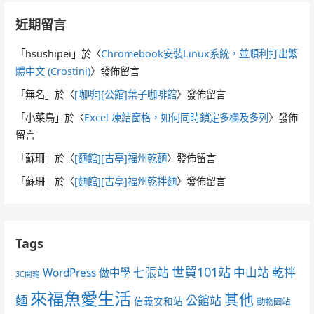
近期留言
「
hsushipei
」於〈
Chromebook安裝Linux系統，並順利打出繁
體中文 (Crostini)
〉發佈留言
「
無名
」於〈
[咖啡][公館]葉子咖啡館
〉發佈留言
「
小菜鳥
」於〈
Excel 凍結窗格，如何同時鎖定多欄及多列
〉發佈
留言
「
蘇珊
」於〈
[麵館][古亭]福州乾麵
〉發佈留言
「
蘇珊
」於〈
[麵館][古亭]福州乾拌麵
〉發佈留言
Tags
世貿101站
七張站
中山站
乾拌
WordPress 做中學
3C開箱
來福魚愛生活
其他
麵
公館站
信義安和站
動物園站