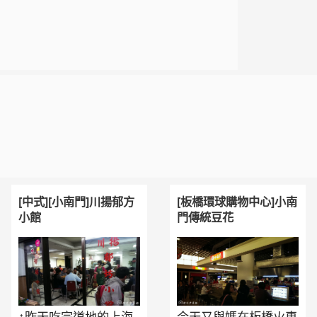
[中式][小南門]川揚郁方
[板橋環球購物中心]小南
小館
門傳統豆花
↑昨天吃完道地的上海
今天又與媽在板橋火車