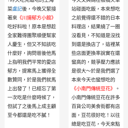
菜
盧記
後，今晚又緊接
站碰面吃飯，本來想吃
著來
《川揚郁方小館》
之前覺得還不錯的日本
吃好料啦！原本是想趁
料理店，結果繞了一圈
全家難得團聚順便幫家
沒看見，不知道是沒找
人慶生，但又不知該吃
到還是換店了，這裡某
什麼好，詢問爸後他馬
些店面更換率說實在還
上指明我們平常的愛店
蠻高的，競爭壓力應該
郁方，提案馬上獲得全
是很大～於是我們選了
數贊同，於是我們就馬
本來今天也蠻想吃的
上出發了！已經忘了第
《小南門傳統豆花》
。
一次吃是什麼時候了，
小南門傳統豆花在許多
但試了之後馬上成主顧
百貨公司美食街都有店
至今都還是吃不膩！
面，豆花很好吃！以往
總是吃豆花，今天來點