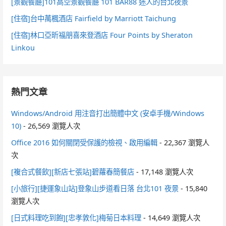
[景觀餐廳]101高空景觀餐廳 101 BAR88 迷人的台北夜景
[住宿]台中萬楓酒店 Fairfield by Marriott Taichung
[住宿]林口亞昕福朋喜來登酒店 Four Points by Sheraton
Linkou
熱門文章
Windows/Android 用注音打出簡體中文 (安卓手機/Windows
10)
- 26,569 瀏覽人次
Office 2016 如何關閉受保護的檢視、啟用編輯
- 22,367 瀏覽人
次
[複合式餐飲][新店七張站]碧蘿春簡餐店
- 17,148 瀏覽人次
[小旅行][捷運象山站]登象山步道看日落 台北101 夜景
- 15,840
瀏覽人次
[日式料理吃到飽][忠孝敦化]梅菊日本料理
- 14,649 瀏覽人次