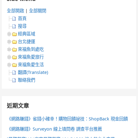
全部開啟
|
全部關閉
首頁
搜尋
經典區域
台北捷運
來福魚到處吃
來福魚愛旅行
來福魚愛生活
翻譯(Translate)
聯絡我們
近期文章
《網路賺錢》省錢小確幸！購物回饋祕技：ShopBack 現金回饋
《網路賺錢》Surveyon 線上填問卷 調查平台推薦