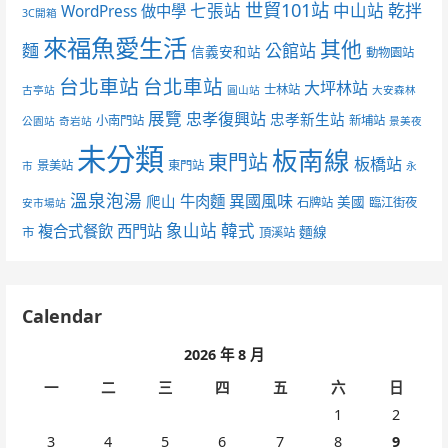
世貿101站
七張站
中山站
乾拌
WordPress 做中學
3C開箱
來福魚愛生活
其他
麵
公館站
信義安和站
動物園站
台北車站
台北車站
大坪林站
士林站
古亭站
圓山站
大安森林
展覽
忠孝復興站
忠孝新生站
小南門站
新埔站
公園站
奇岩站
景美夜
未分類
板南線
東門站
板橋站
景美站
東門站
市
永
溫泉泡湯
異國風味
爬山
牛肉麵
美國
石牌站
臨江街夜
安市場站
象山站
韓式
複合式餐飲
西門站
麵線
市
頂溪站
Calendar
2026 年 8 月
一
二
三
四
五
六
日
1
2
3
4
5
6
7
8
9