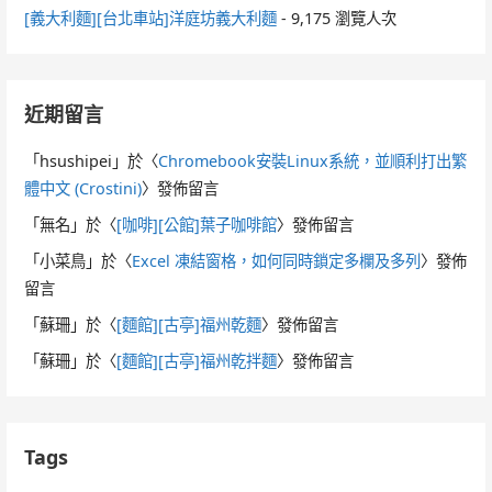
[義大利麵][台北車站]洋庭坊義大利麵
- 9,175 瀏覽人次
近期留言
「
hsushipei
」於〈
Chromebook安裝Linux系統，並順利打出繁
體中文 (Crostini)
〉發佈留言
「
無名
」於〈
[咖啡][公館]葉子咖啡館
〉發佈留言
「
小菜鳥
」於〈
Excel 凍結窗格，如何同時鎖定多欄及多列
〉發佈
留言
「
蘇珊
」於〈
[麵館][古亭]福州乾麵
〉發佈留言
「
蘇珊
」於〈
[麵館][古亭]福州乾拌麵
〉發佈留言
Tags