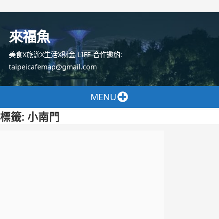
跳
至
來福魚
主
要
美食X旅遊X生活X財金 LIFE 合作邀約:
內
taipeicafemap@gmail.com
容
MENU
標籤:
小南門