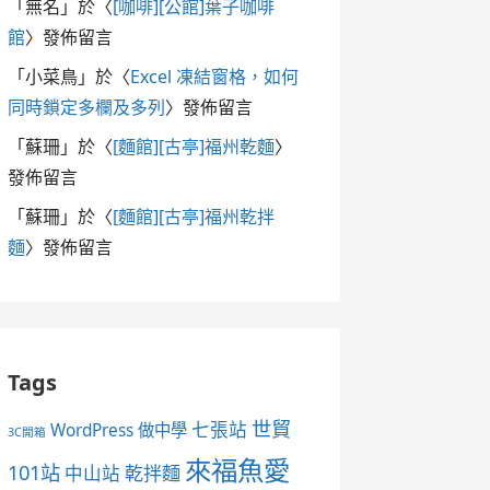
「
無名
」於〈
[咖啡][公館]葉子咖啡
館
〉發佈留言
「
小菜鳥
」於〈
Excel 凍結窗格，如何
同時鎖定多欄及多列
〉發佈留言
「
蘇珊
」於〈
[麵館][古亭]福州乾麵
〉
發佈留言
「
蘇珊
」於〈
[麵館][古亭]福州乾拌
麵
〉發佈留言
Tags
世貿
七張站
WordPress 做中學
3C開箱
來福魚愛
101站
中山站
乾拌麵