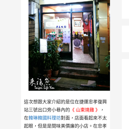
這次想跟大家介紹的是位在捷運忠孝復興
站三號出口旁小巷內的
《 山東燒雞 》
，
在
韓琳韓國料理坊
對面，店面看起來不太
起眼，但是是間味美價廉的小店。在忠孝