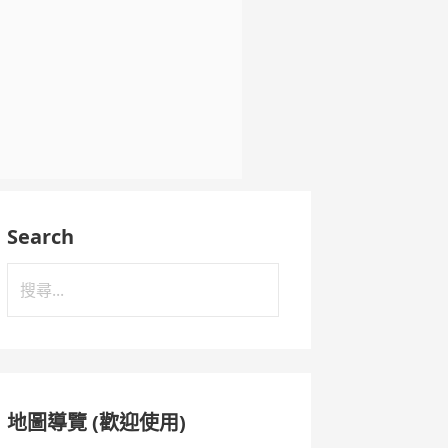
Search
搜
尋
關
鍵
字:
地圖導覽 (歡迎使用)