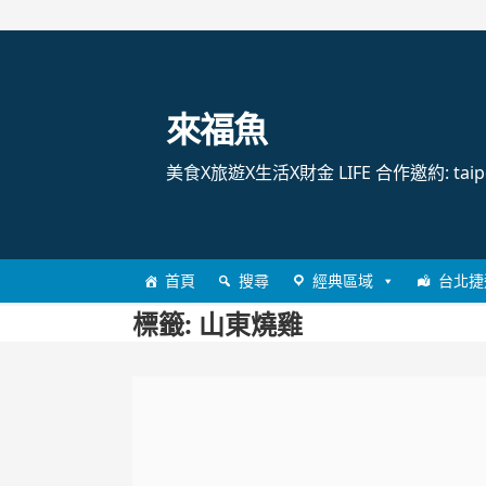
跳
至
主
來福魚
要
內
美食X旅遊X生活X財金 LIFE 合作邀約: taipei
容
首頁
搜尋
經典區域
台北捷
標籤:
山東燒雞