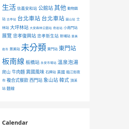
生活
其他
公館站
信義安和站
動物園
台北車站
台北車站
站
士
古亭站
圓山站
大坪林站
林站
小南門站
大安森林公園站
奇岩站
展覽
忠孝復興站
忠孝新生站
新埔站
景美
未分類
東門站
景美站
東門站
夜市
板南線
溫泉泡湯
板橋站
永安市場站
異國風味
爬山
牛肉麵
美國
石牌站
臨江街夜
象山站
韓式
複合式餐飲
西門站
市
頂溪
麵線
站
Calendar