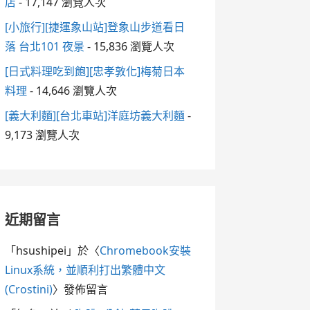
店
- 17,147 瀏覽人次
[小旅行][捷運象山站]登象山步道看日
落 台北101 夜景
- 15,836 瀏覽人次
[日式料理吃到飽][忠孝敦化]梅菊日本
料理
- 14,646 瀏覽人次
[義大利麵][台北車站]洋庭坊義大利麵
-
9,173 瀏覽人次
近期留言
「
hsushipei
」於〈
Chromebook安裝
Linux系統，並順利打出繁體中文
(Crostini)
〉發佈留言