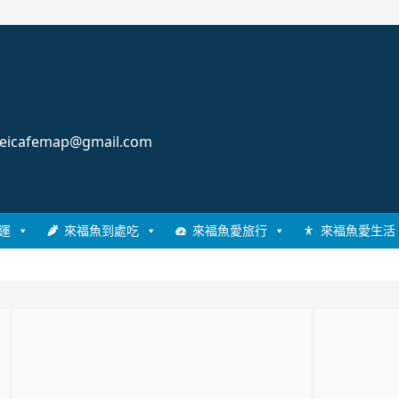
cafemap@gmail.com
運
來福魚到處吃
來福魚愛旅行
來福魚愛生活