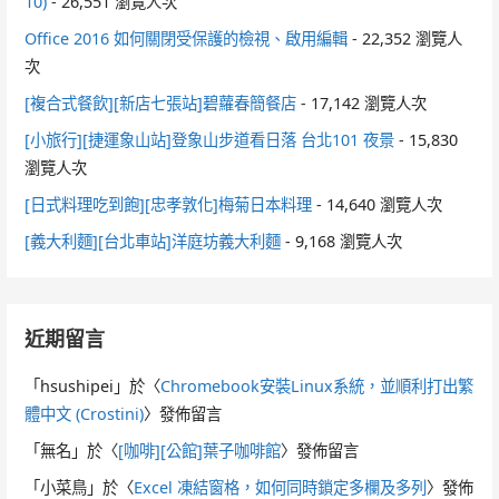
10)
- 26,551 瀏覽人次
Office 2016 如何關閉受保護的檢視、啟用編輯
- 22,352 瀏覽人
次
[複合式餐飲][新店七張站]碧蘿春簡餐店
- 17,142 瀏覽人次
[小旅行][捷運象山站]登象山步道看日落 台北101 夜景
- 15,830
瀏覽人次
[日式料理吃到飽][忠孝敦化]梅菊日本料理
- 14,640 瀏覽人次
[義大利麵][台北車站]洋庭坊義大利麵
- 9,168 瀏覽人次
近期留言
「
hsushipei
」於〈
Chromebook安裝Linux系統，並順利打出繁
體中文 (Crostini)
〉發佈留言
「
無名
」於〈
[咖啡][公館]葉子咖啡館
〉發佈留言
「
小菜鳥
」於〈
Excel 凍結窗格，如何同時鎖定多欄及多列
〉發佈