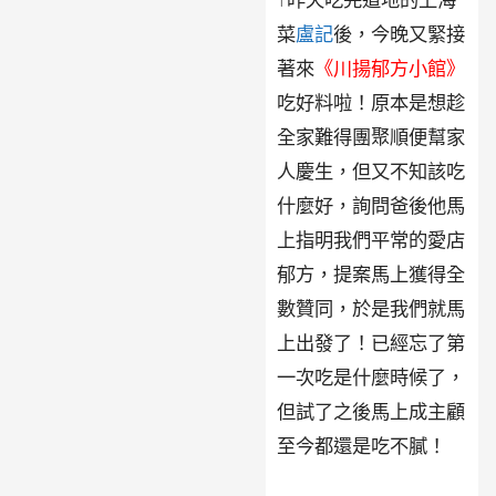
菜
盧記
後，今晚又緊接
著來
《川揚郁方小館》
吃好料啦！原本是想趁
全家難得團聚順便幫家
人慶生，但又不知該吃
什麼好，詢問爸後他馬
上指明我們平常的愛店
郁方，提案馬上獲得全
數贊同，於是我們就馬
上出發了！已經忘了第
一次吃是什麼時候了，
但試了之後馬上成主顧
至今都還是吃不膩！