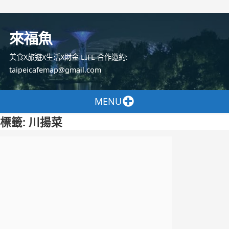
跳
至
來福魚
主
要
美食X旅遊X生活X財金 LIFE 合作邀約:
內
taipeicafemap@gmail.com
容
MENU
標籤:
川揚菜