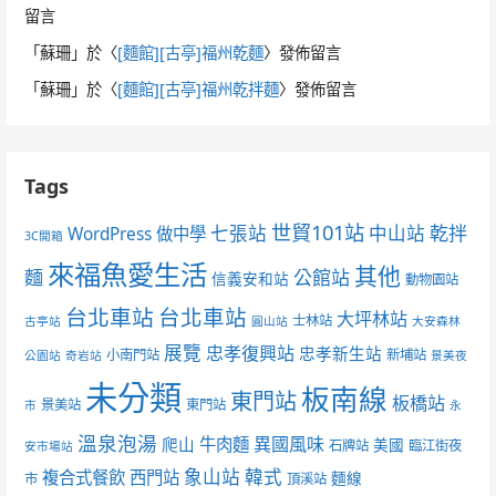
留言
「
蘇珊
」於〈
[麵館][古亭]福州乾麵
〉發佈留言
「
蘇珊
」於〈
[麵館][古亭]福州乾拌麵
〉發佈留言
Tags
世貿101站
七張站
中山站
乾拌
WordPress 做中學
3C開箱
來福魚愛生活
其他
麵
公館站
信義安和站
動物園站
台北車站
台北車站
大坪林站
士林站
古亭站
圓山站
大安森林
展覽
忠孝復興站
忠孝新生站
小南門站
新埔站
公園站
奇岩站
景美夜
未分類
板南線
東門站
板橋站
景美站
東門站
市
永
溫泉泡湯
異國風味
爬山
牛肉麵
美國
石牌站
臨江街夜
安市場站
象山站
韓式
複合式餐飲
西門站
麵線
市
頂溪站