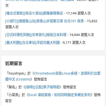
次
[複合式餐飲][新店七張站]碧蘿春簡餐店
- 17,144 瀏覽人次
[小旅行][捷運象山站]登象山步道看日落 台北101 夜景
- 15,832
瀏覽人次
[日式料理吃到飽][忠孝敦化]梅菊日本料理
- 14,644 瀏覽人次
[義大利麵][台北車站]洋庭坊義大利麵
- 9,171 瀏覽人次
近期留言
「
hsushipei
」於〈
Chromebook安裝Linux系統，並順利打出繁
體中文 (Crostini)
〉發佈留言
「
無名
」於〈
[咖啡][公館]葉子咖啡館
〉發佈留言
「
小菜鳥
」於〈
Excel 凍結窗格，如何同時鎖定多欄及多列
〉發佈
留言