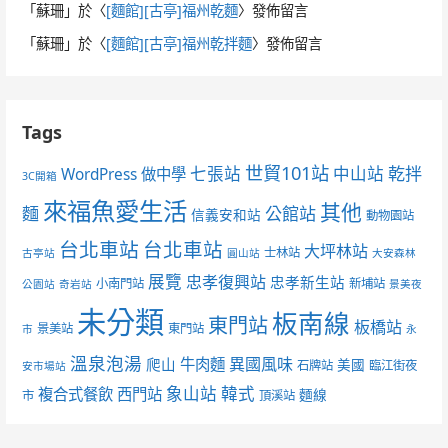
「
蘇珊
」於〈
[麵館][古亭]福州乾麵
〉發佈留言
「
蘇珊
」於〈
[麵館][古亭]福州乾拌麵
〉發佈留言
Tags
世貿101站
七張站
中山站
乾拌
WordPress 做中學
3C開箱
來福魚愛生活
其他
麵
公館站
信義安和站
動物園站
台北車站
台北車站
大坪林站
士林站
古亭站
圓山站
大安森林
展覽
忠孝復興站
忠孝新生站
小南門站
新埔站
公園站
奇岩站
景美夜
未分類
板南線
東門站
板橋站
景美站
東門站
市
永
溫泉泡湯
異國風味
爬山
牛肉麵
美國
石牌站
臨江街夜
安市場站
象山站
韓式
複合式餐飲
西門站
麵線
市
頂溪站