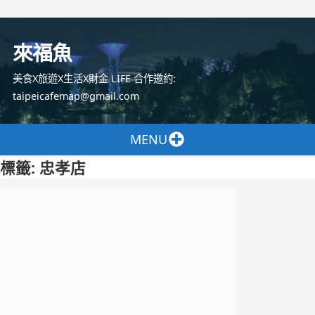
跳
至
來福魚
主
要
美食X旅遊X生活X財金 LIFE 合作邀約:
內
taipeicafemap@gmail.com
容
MENU
標籤:
忠孝店