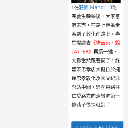
↑在
莊園 Ｍanor 13
吃
完慶生晚餐後，大家意
猶未盡，在路上走著走
著到了敦化南路上，壽
星提議去
《
綠蓋茶．館
LATTEA
》
再續一攤，
大夥當然跟著衝了！綠
蓋茶忠孝店大概位於捷
運忠孝敦化及國父紀念
館站中間，忠孝東路往
仁愛路方向走彎進第一
條巷子很快就到了
Continue Reading →