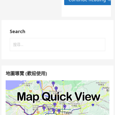
Search
搜
尋
關
鍵
字:
地圖導覽 (歡迎使用)