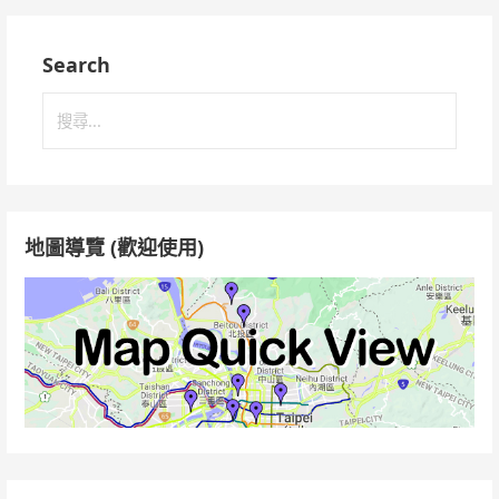
Search
搜
尋
關
鍵
字:
地圖導覽 (歡迎使用)