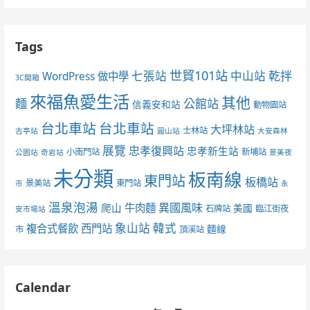
Tags
世貿101站
七張站
中山站
乾拌
WordPress 做中學
3C開箱
來福魚愛生活
其他
麵
公館站
信義安和站
動物園站
台北車站
台北車站
大坪林站
士林站
古亭站
圓山站
大安森林
展覽
忠孝復興站
忠孝新生站
小南門站
新埔站
公園站
奇岩站
景美夜
未分類
板南線
東門站
板橋站
景美站
東門站
市
永
溫泉泡湯
異國風味
爬山
牛肉麵
美國
石牌站
臨江街夜
安市場站
象山站
韓式
複合式餐飲
西門站
麵線
市
頂溪站
Calendar