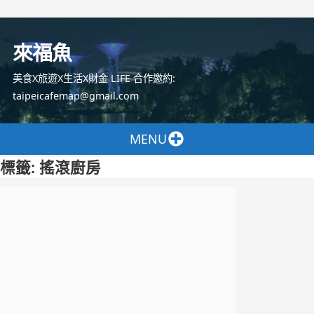
跳
至
來福魚
主
要
美食X旅遊X生活X財金 LIFE 合作邀約:
內
taipeicafemap@gmail.com
容
MENU
標籤:
搖滾廚房