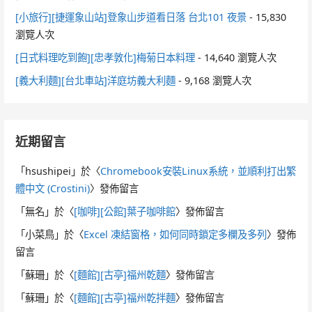
[小旅行][捷運象山站]登象山步道看日落 台北101 夜景
- 15,830
瀏覽人次
[日式料理吃到飽][忠孝敦化]梅菊日本料理
- 14,640 瀏覽人次
[義大利麵][台北車站]洋庭坊義大利麵
- 9,168 瀏覽人次
近期留言
「
hsushipei
」於〈
Chromebook安裝Linux系統，並順利打出繁
體中文 (Crostini)
〉發佈留言
「
無名
」於〈
[咖啡][公館]葉子咖啡館
〉發佈留言
「
小菜鳥
」於〈
Excel 凍結窗格，如何同時鎖定多欄及多列
〉發佈
留言
「
蘇珊
」於〈
[麵館][古亭]福州乾麵
〉發佈留言
「
蘇珊
」於〈
[麵館][古亭]福州乾拌麵
〉發佈留言