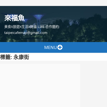
跳
至
來福魚
主
要
美食X旅遊X生活X財金 LIFE 合作邀約:
內
taipeicafemap@gmail.com
容
MENU
標籤:
永康街