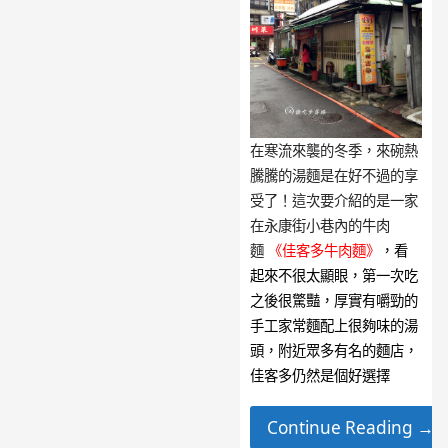
在寒流來襲的冬季，來碗熱
騰騰的湯麵是在好不過的享
受了！這次要介紹的是一家
在永康街小巷內的牛肉
麵
《佳客多牛肉麵》
，看
起來不很太顯眼，第一次吃
之後很驚豔，厚實有嚼勁的
手工家常麵配上很夠味的湯
頭，附近眾多有名的麵店，
佳客多仍然是個好選擇
Continue Reading →