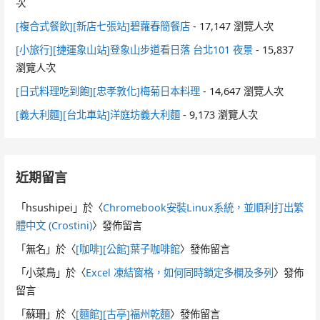
次
[複合式餐飲][新店七張站]碧蘿春簡餐店
- 17,147 瀏覽人次
[小旅行][捷運象山站]登象山步道看日落 台北101 夜景
- 15,837
瀏覽人次
[日式料理吃到飽][忠孝敦化]梅菊日本料理
- 14,647 瀏覽人次
[義大利麵][台北車站]洋庭坊義大利麵
- 9,173 瀏覽人次
近期留言
「
hsushipei
」於〈
Chromebook安裝Linux系統，並順利打出繁
體中文 (Crostini)
〉發佈留言
「
無名
」於〈
[咖啡][公館]葉子咖啡館
〉發佈留言
「
小菜鳥
」於〈
Excel 凍結窗格，如何同時鎖定多欄及多列
〉發佈
留言
「
蘇珊
」於〈
[麵館][古亭]福州乾麵
〉發佈留言