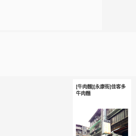
[牛肉麵][永康街]佳客多
牛肉麵