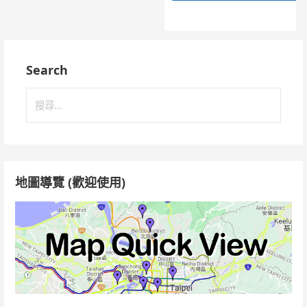
Search
搜
尋
關
鍵
字:
地圖導覽 (歡迎使用)