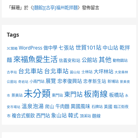
「
蘇珊
」於〈
[麵館][古亭]福州乾拌麵
〉發佈留言
Tags
世貿101站
七張站
中山站
乾拌
WordPress 做中學
3C開箱
來福魚愛生活
其他
麵
公館站
信義安和站
動物園站
台北車站
台北車站
大坪林站
士林站
古亭站
圓山站
大安森林
展覽
忠孝復興站
忠孝新生站
小南門站
新埔站
公園站
奇岩站
景美夜
未分類
板南線
東門站
板橋站
景美站
東門站
市
永
溫泉泡湯
異國風味
爬山
牛肉麵
美國
石牌站
臨江街夜
安市場站
象山站
韓式
複合式餐飲
西門站
麵線
市
頂溪站