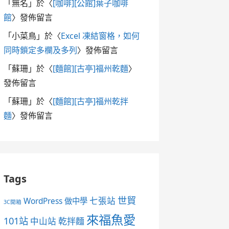
「
無名
」於〈
[咖啡][公館]葉子咖啡
館
〉發佈留言
「
小菜鳥
」於〈
Excel 凍結窗格，如何
同時鎖定多欄及多列
〉發佈留言
「
蘇珊
」於〈
[麵館][古亭]福州乾麵
〉
發佈留言
「
蘇珊
」於〈
[麵館][古亭]福州乾拌
麵
〉發佈留言
Tags
世貿
七張站
WordPress 做中學
3C開箱
來福魚愛
101站
中山站
乾拌麵