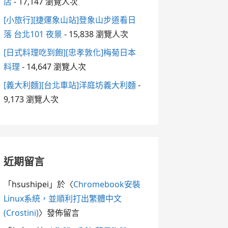
店
- 17,147 瀏覽人次
[小旅行][捷運象山站]登象山步道看日
落 台北101 夜景
- 15,838 瀏覽人次
[日式料理吃到飽][忠孝敦化]梅菊日本
料理
- 14,647 瀏覽人次
[義大利麵][台北車站]洋庭坊義大利麵
-
9,173 瀏覽人次
近期留言
「
hsushipei
」於〈
Chromebook安裝
Linux系統，並順利打出繁體中文
(Crostini)
〉發佈留言