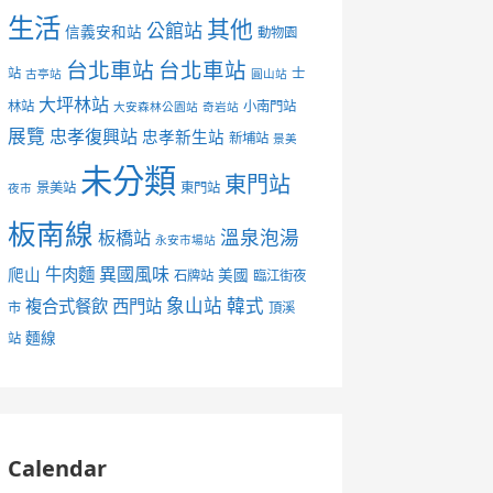
生活
其他
公館站
信義安和站
動物園
台北車站
台北車站
站
士
古亭站
圓山站
大坪林站
林站
小南門站
大安森林公園站
奇岩站
展覽
忠孝復興站
忠孝新生站
新埔站
景美
未分類
東門站
景美站
東門站
夜市
板南線
溫泉泡湯
板橋站
永安市場站
異國風味
爬山
牛肉麵
美國
石牌站
臨江街夜
象山站
韓式
複合式餐飲
西門站
市
頂溪
麵線
站
Calendar