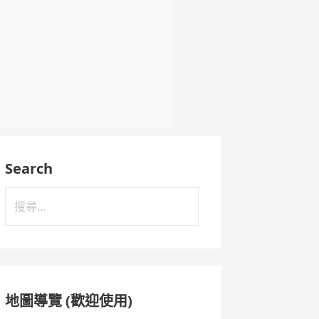
Search
搜
尋
關
鍵
字:
地圖導覽 (歡迎使用)