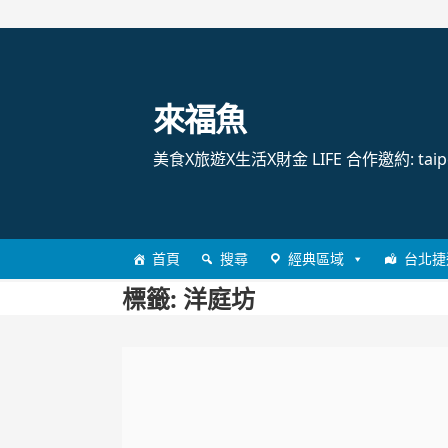
跳
至
主
來福魚
要
內
美食X旅遊X生活X財金 LIFE 合作邀約: taipei
容
首頁
搜尋
經典區域
台北捷
標籤:
洋庭坊