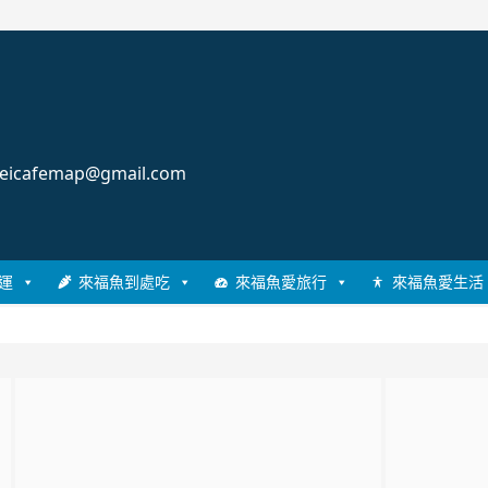
cafemap@gmail.com
運
來福魚到處吃
來福魚愛旅行
來福魚愛生活