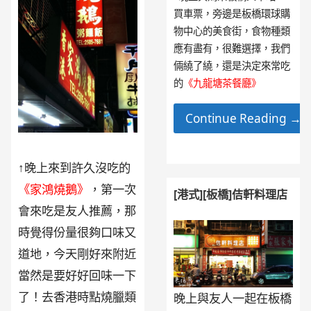
買車票，旁邊是板橋環球購
物中心的美食街，食物種類
應有盡有，很難選擇，我們
倆繞了繞，還是決定來常吃
的
《九龍塘茶餐廳》
Continue Reading →
↑晚上來到許久沒吃的
《家鴻燒鵝》
，第一次
[港式][板橋]佶軒料理店
會來吃是友人推薦，那
時覺得份量很夠口味又
道地，今天剛好來附近
當然是要好好回味一下
了！去香港時點燒臘類
晚上與友人一起在板橋