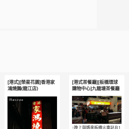
[港式][榮星花園]香港家
[港式茶餐廳][板橋環球
鴻燒鵝(龍江店)
購物中心]九龍塘茶餐廳
↑晚上與媽來板橋火車站Ｂ1