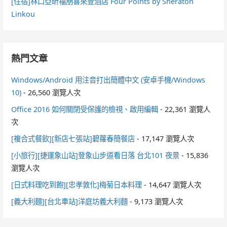
[住宿]林口亞昕福朋喜來登酒店 Four Points by Sheraton
Linkou
熱門文章
Windows/Android 用注音打出簡體中文 (安卓手機/Windows
10)
- 26,560 瀏覽人次
Office 2016 如何關閉受保護的檢視、啟用編輯
- 22,361 瀏覽人
次
[複合式餐飲][新店七張站]碧蘿春簡餐店
- 17,147 瀏覽人次
[小旅行][捷運象山站]登象山步道看日落 台北101 夜景
- 15,836
瀏覽人次
[日式料理吃到飽][忠孝敦化]梅菊日本料理
- 14,647 瀏覽人次
[義大利麵][台北車站]洋庭坊義大利麵
- 9,173 瀏覽人次