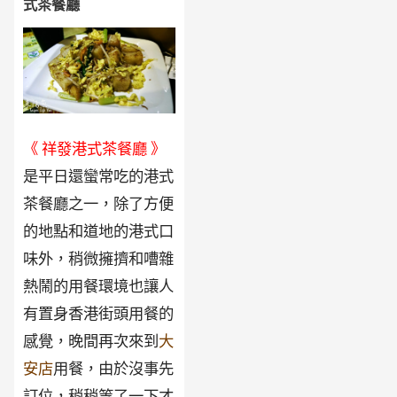
式茶餐廳
《 祥發港式茶餐廳 》
是平日還蠻常吃的港式
茶餐廳之一，除了方便
的地點和道地的港式口
味外，稍微擁擠和嘈雜
熱鬧的用餐環境也讓人
有置身香港街頭用餐的
感覺，晚間再次來到
大
安店
用餐，由於沒事先
訂位，稍稍等了一下才