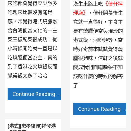
來吃都會覺得菜少飯多
漢生東路上吃
《佶軒料
吃起來比較沒有滿足
理店》
，佶軒開幕後生
感，常覺得港式燒臘融
意就一直很好，主食主
合台灣便當文化的一主
要有燒臘便當與現炒的
菜三樣配菜很成功，從
港式飯、河粉類等，當
小時候開始就一直是以
時好奇前來試試覺得燒
吃燒臘便當為主，真的
臘很夠味，佶軒之後就
到了香港吃叉燒飯反而
變成我們面臨晚餐不知
覺得飯太多了哈哈
該吃什麼的時候的解答
了
Continue Reading →
Continue Reading →
[港式][忠孝復興]祥發港