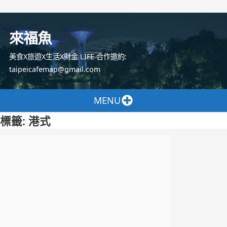
跳
至
來福魚
主
要
美食X旅遊X生活X財金 LIFE 合作邀約:
內
taipeicafemap@gmail.com
容
MENU
標籤:
港式