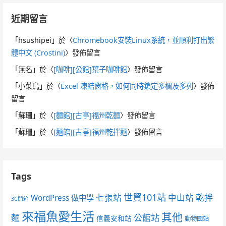
近期留言
「
hsushipei
」於〈
Chromebook安裝Linux系統，並順利打出繁
體中文 (Crostini)
〉發佈留言
「
無名
」於〈
[咖啡][公館]葉子咖啡館
〉發佈留言
「
小菜鳥
」於〈
Excel 凍結窗格，如何同時鎖定多欄及多列
〉發佈
留言
「
蘇珊
」於〈
[麵館][古亭]福州乾麵
〉發佈留言
「
蘇珊
」於〈
[麵館][古亭]福州乾拌麵
〉發佈留言
Tags
世貿101站
七張站
中山站
乾拌
WordPress 做中學
3C開箱
來福魚愛生活
其他
麵
公館站
信義安和站
動物園站