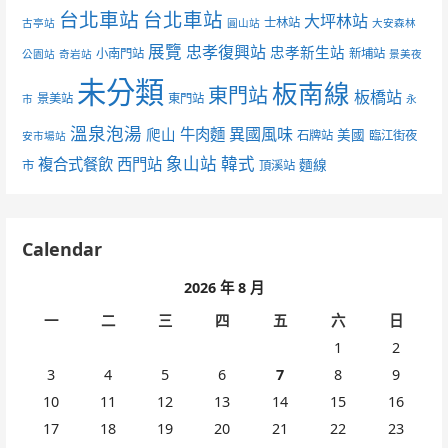
台北車站
台北車站
大坪林站
士林站
古亭站
圓山站
大安森林
展覽
忠孝復興站
忠孝新生站
小南門站
新埔站
公園站
奇岩站
景美夜
未分類
板南線
東門站
板橋站
景美站
東門站
市
永
溫泉泡湯
異國風味
爬山
牛肉麵
美國
石牌站
臨江街夜
安市場站
象山站
韓式
複合式餐飲
西門站
麵線
市
頂溪站
Calendar
2026 年 8 月
一
二
三
四
五
六
日
1
2
3
4
5
6
7
8
9
10
11
12
13
14
15
16
17
18
19
20
21
22
23