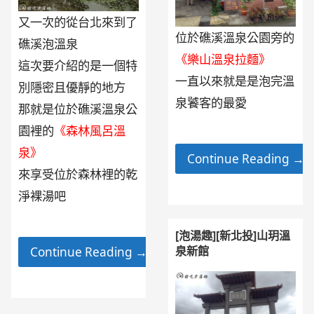
又一次的從台北來到了
位於礁溪溫泉公園旁的
礁溪泡溫泉
《樂山溫泉拉麵》
這次要介紹的是一個特
一直以來就是是泡完溫
別隱密且優靜的地方
泉饕客的最愛
那就是位於礁溪溫泉公
園裡的
《森林風呂溫
泉》
Continue Reading →
來享受位於森林裡的乾
淨裸湯吧
[泡湯趣][新北投]山玥溫
泉新館
Continue Reading →