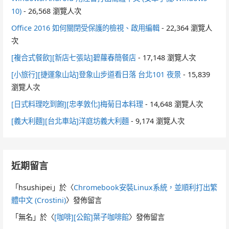
10)
- 26,568 瀏覽人次
Office 2016 如何關閉受保護的檢視、啟用編輯
- 22,364 瀏覽人
次
[複合式餐飲][新店七張站]碧蘿春簡餐店
- 17,148 瀏覽人次
[小旅行][捷運象山站]登象山步道看日落 台北101 夜景
- 15,839
瀏覽人次
[日式料理吃到飽][忠孝敦化]梅菊日本料理
- 14,648 瀏覽人次
[義大利麵][台北車站]洋庭坊義大利麵
- 9,174 瀏覽人次
近期留言
「
hsushipei
」於〈
Chromebook安裝Linux系統，並順利打出繁
體中文 (Crostini)
〉發佈留言
「
無名
」於〈
[咖啡][公館]葉子咖啡館
〉發佈留言