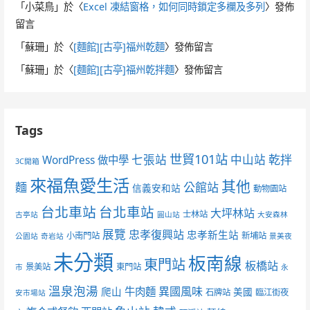
「
小菜鳥
」於〈
Excel 凍結窗格，如何同時鎖定多欄及多列
〉發佈
留言
「
蘇珊
」於〈
[麵館][古亭]福州乾麵
〉發佈留言
「
蘇珊
」於〈
[麵館][古亭]福州乾拌麵
〉發佈留言
Tags
世貿101站
七張站
中山站
乾拌
WordPress 做中學
3C開箱
來福魚愛生活
其他
麵
公館站
信義安和站
動物園站
台北車站
台北車站
大坪林站
士林站
古亭站
圓山站
大安森林
展覽
忠孝復興站
忠孝新生站
小南門站
新埔站
公園站
奇岩站
景美夜
未分類
板南線
東門站
板橋站
景美站
東門站
市
永
溫泉泡湯
異國風味
爬山
牛肉麵
美國
石牌站
臨江街夜
安市場站