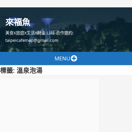
跳
至
來福魚
主
要
美食X旅遊X生活X財金 LIFE 合作邀約:
內
taipeicafemap@gmail.com
容
MENU
標籤:
溫泉泡湯