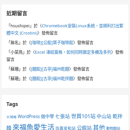
近期留言
「
hsushipei
」於〈
Chromebook安裝Linux系統，並順利打出繁
體中文 (Crostini)
〉發佈留言
「
無名
」於〈
[咖啡][公館]葉子咖啡館
〉發佈留言
「
小菜鳥
」於〈
Excel 凍結窗格，如何同時鎖定多欄及多列
〉發佈
留言
「
蘇珊
」於〈
[麵館][古亭]福州乾麵
〉發佈留言
「
蘇珊
」於〈
[麵館][古亭]福州乾拌麵
〉發佈留言
Tags
世貿101站
七張站
中山站
乾拌
WordPress 做中學
3C開箱
來福魚愛生活
其他
麵
公館站
信義安和站
動物園站