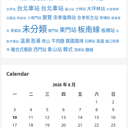
台北車站
台北車站
大坪林站
士林站
古亭站
圓山站
大安森林
展覽
忠孝復興站
忠孝新生站
小南門站
新埔站
公園站
奇岩站
景美夜
未分類
板南線
東門站
板橋站
景美站
東門站
市
永
溫泉泡湯
異國風味
爬山
牛肉麵
美國
石牌站
臨江街夜
安市場站
象山站
韓式
複合式餐飲
西門站
麵線
市
頂溪站
Calendar
2026 年 8 月
一
二
三
四
五
六
日
1
2
3
4
5
6
7
8
9
10
11
12
13
14
15
16
17
18
19
20
21
22
23