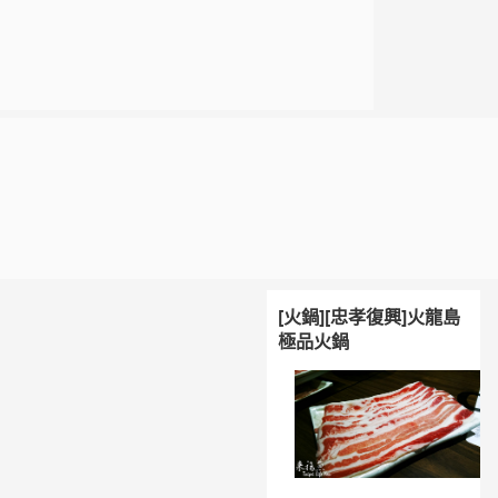
[火鍋][忠孝復興]火龍島
極品火鍋