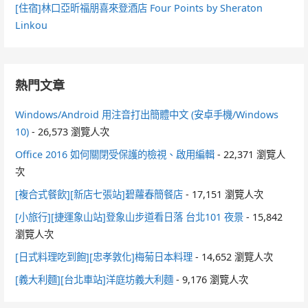
[住宿]林口亞昕福朋喜來登酒店 Four Points by Sheraton
Linkou
熱門文章
Windows/Android 用注音打出簡體中文 (安卓手機/Windows
10)
- 26,573 瀏覽人次
Office 2016 如何關閉受保護的檢視、啟用編輯
- 22,371 瀏覽人
次
[複合式餐飲][新店七張站]碧蘿春簡餐店
- 17,151 瀏覽人次
[小旅行][捷運象山站]登象山步道看日落 台北101 夜景
- 15,842
瀏覽人次
[日式料理吃到飽][忠孝敦化]梅菊日本料理
- 14,652 瀏覽人次
[義大利麵][台北車站]洋庭坊義大利麵
- 9,176 瀏覽人次