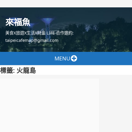
跳
至
來福魚
主
要
美食X旅遊X生活X財金 LIFE 合作邀約:
內
taipeicafemap@gmail.com
容
MENU
標籤:
火龍島