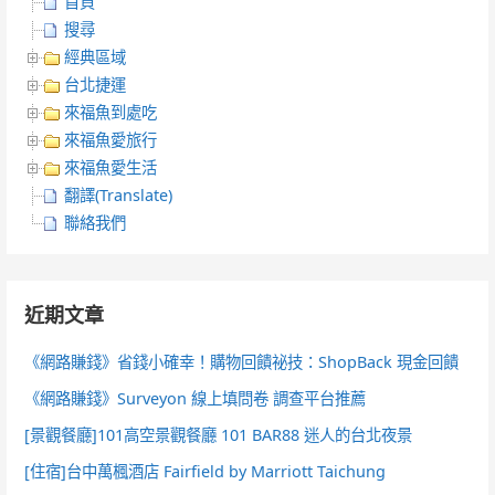
首頁
搜尋
經典區域
台北捷運
來福魚到處吃
來福魚愛旅行
來福魚愛生活
翻譯(Translate)
聯絡我們
近期文章
《網路賺錢》省錢小確幸！購物回饋祕技：ShopBack 現金回饋
《網路賺錢》Surveyon 線上填問卷 調查平台推薦
[景觀餐廳]101高空景觀餐廳 101 BAR88 迷人的台北夜景
[住宿]台中萬楓酒店 Fairfield by Marriott Taichung