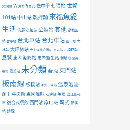
世貿
七張站
WordPress 做中學
3C開箱
來福魚愛
101站
中山站
乾拌麵
生活
其他
公館站
信義安和站
動物園
台北車站
台北車站
站
士
古亭站
圓山站
大坪林站
林站
小南門站
大安森林公園站
奇岩站
展覽
忠孝復興站
忠孝新生站
新埔站
景美
未分類
東門站
景美站
東門站
夜市
板南線
溫泉泡湯
板橋站
永安市場站
異國風味
爬山
牛肉麵
美國
石牌站
臨江街夜
象山站
韓式
複合式餐飲
西門站
市
頂溪
麵線
站