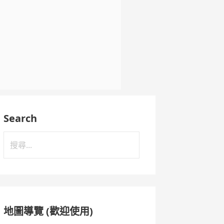
Search
搜
尋
關
鍵
字:
地圖導覽 (歡迎使用)