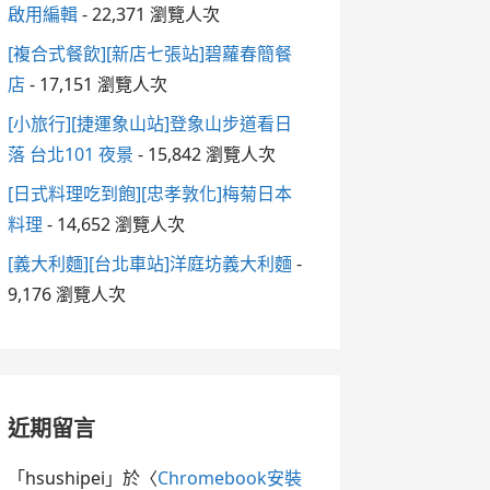
啟用編輯
- 22,371 瀏覽人次
[複合式餐飲][新店七張站]碧蘿春簡餐
店
- 17,151 瀏覽人次
[小旅行][捷運象山站]登象山步道看日
落 台北101 夜景
- 15,842 瀏覽人次
[日式料理吃到飽][忠孝敦化]梅菊日本
料理
- 14,652 瀏覽人次
[義大利麵][台北車站]洋庭坊義大利麵
-
9,176 瀏覽人次
近期留言
「
hsushipei
」於〈
Chromebook安裝