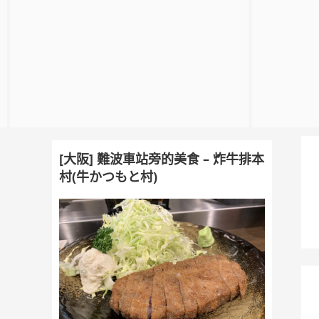
[大阪] 難波車站旁的美食 – 炸牛排本
村(牛かつもと村)