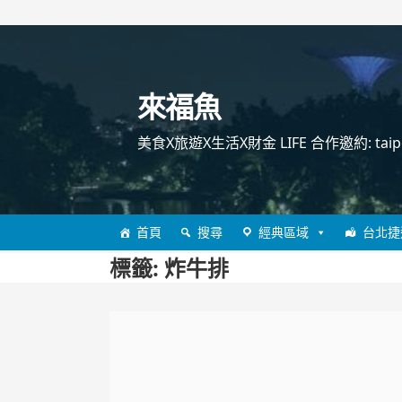
跳
至
主
來福魚
要
內
美食X旅遊X生活X財金 LIFE 合作邀約: taipei
容
首頁
搜尋
經典區域
台北捷
標籤:
炸牛排