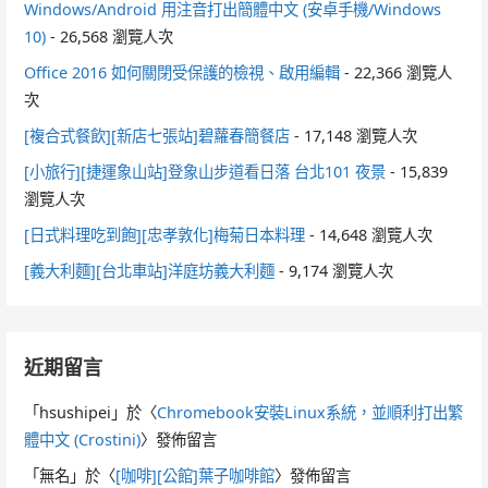
Windows/Android 用注音打出簡體中文 (安卓手機/Windows
10)
- 26,568 瀏覽人次
Office 2016 如何關閉受保護的檢視、啟用編輯
- 22,366 瀏覽人
次
[複合式餐飲][新店七張站]碧蘿春簡餐店
- 17,148 瀏覽人次
[小旅行][捷運象山站]登象山步道看日落 台北101 夜景
- 15,839
瀏覽人次
[日式料理吃到飽][忠孝敦化]梅菊日本料理
- 14,648 瀏覽人次
[義大利麵][台北車站]洋庭坊義大利麵
- 9,174 瀏覽人次
近期留言
「
hsushipei
」於〈
Chromebook安裝Linux系統，並順利打出繁
體中文 (Crostini)
〉發佈留言
「
無名
」於〈
[咖啡][公館]葉子咖啡館
〉發佈留言