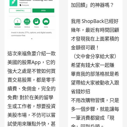
加回饋」的神器嗎？
我用 ShopBack已經好
幾年，最近有時間回顧
才發現我在上面累積的
金額很可觀！
這次來福魚要介紹一款
（文中會分享給大家）
美國的股票App，它的
希望有錢大家一起賺
強大之處是不管如何買
畢竟我的部落格就是希
賣交易股票，都是零手
望帶給大家被動收入跟
續費、免佣金，完全的
省錢妙招
免費! 對於在美的留學
不用改購物習慣，只是
生或工作者，想要投資
多一個步驟，就能讓每
美股市場，不仿可以嘗
一筆消費都變成「現
試使用來賺點外快，甚
金」回到戶頭。