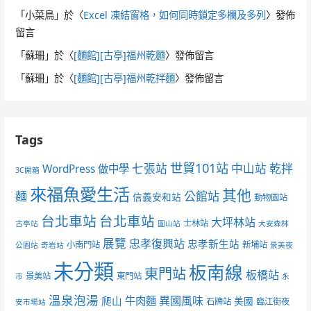
「
小菜鳥
」於〈
Excel 凍結窗格，如何同時鎖定多欄及多列
〉發佈
留言
「
蘇珊
」於〈
[麵館][古亭]福州乾麵
〉發佈留言
「
蘇珊
」於〈
[麵館][古亭]福州乾拌麵
〉發佈留言
Tags
世貿101站
七張站
中山站
乾拌
WordPress 做中學
3C開箱
來福魚愛生活
其他
麵
公館站
信義安和站
動物園站
台北車站
台北車站
大坪林站
士林站
古亭站
圓山站
大安森林
展覽
忠孝復興站
忠孝新生站
小南門站
新埔站
公園站
奇岩站
景美夜
未分類
板南線
東門站
板橋站
景美站
東門站
市
永
溫泉泡湯
異國風味
爬山
牛肉麵
美國
石牌站
臨江街夜
安市場站