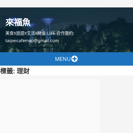
跳
至
來福魚
主
要
美食X旅遊X生活X財金 LIFE 合作邀約:
內
taipeicafemap@gmail.com
容
MENU
標籤:
理財