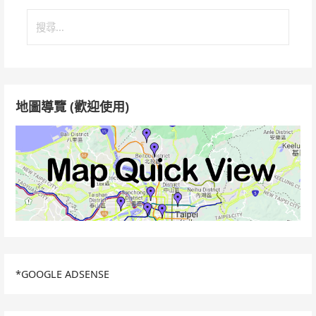
搜
尋
關
鍵
字:
地圖導覽 (歡迎使用)
*GOOGLE ADSENSE