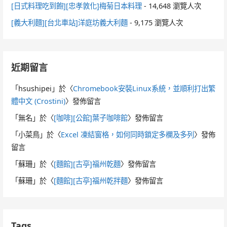
[日式料理吃到飽][忠孝敦化]梅菊日本料理
- 14,648 瀏覽人次
[義大利麵][台北車站]洋庭坊義大利麵
- 9,175 瀏覽人次
近期留言
「
hsushipei
」於〈
Chromebook安裝Linux系統，並順利打出繁
體中文 (Crostini)
〉發佈留言
「
無名
」於〈
[咖啡][公館]葉子咖啡館
〉發佈留言
「
小菜鳥
」於〈
Excel 凍結窗格，如何同時鎖定多欄及多列
〉發佈
留言
「
蘇珊
」於〈
[麵館][古亭]福州乾麵
〉發佈留言
「
蘇珊
」於〈
[麵館][古亭]福州乾拌麵
〉發佈留言
Tags