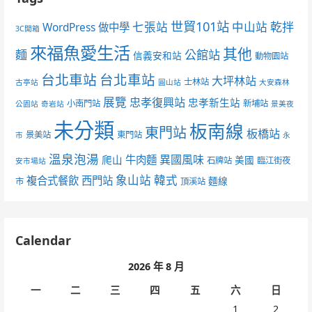
世貿101站
七張站
中山站
乾拌
WordPress 做中學
3C開箱
來福魚愛生活
其他
麵
公館站
信義安和站
動物園站
台北車站
台北車站
大坪林站
士林站
古亭站
圓山站
大安森林
展覽
忠孝復興站
忠孝新生站
小南門站
新埔站
公園站
奇岩站
景美夜
未分類
板南線
東門站
板橋站
景美站
東門站
市
永
溫泉泡湯
異國風味
爬山
牛肉麵
美國
石牌站
臨江街夜
安市場站
象山站
韓式
複合式餐飲
西門站
麵線
市
頂溪站
Calendar
2026 年 8 月
一
二
三
四
五
六
日
1
2