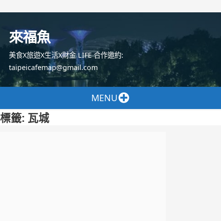
跳
至
來福魚
主
要
美食X旅遊X生活X財金 LIFE 合作邀約:
內
taipeicafemap@gmail.com
容
MENU
標籤:
瓦城