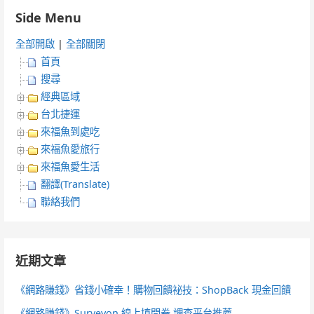
Side Menu
全部開啟
|
全部關閉
首頁
搜尋
經典區域
台北捷運
來福魚到處吃
來福魚愛旅行
來福魚愛生活
翻譯(Translate)
聯絡我們
近期文章
《網路賺錢》省錢小確幸！購物回饋祕技：ShopBack 現金回饋
《網路賺錢》Surveyon 線上填問卷 調查平台推薦