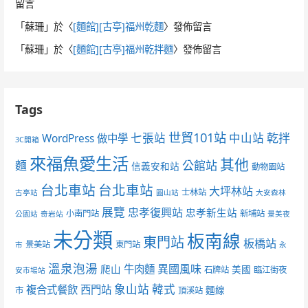
留言
「
蘇珊
」於〈
[麵館][古亭]福州乾麵
〉發佈留言
「
蘇珊
」於〈
[麵館][古亭]福州乾拌麵
〉發佈留言
Tags
世貿101站
七張站
中山站
乾拌
WordPress 做中學
3C開箱
來福魚愛生活
其他
麵
公館站
信義安和站
動物園站
台北車站
台北車站
大坪林站
士林站
古亭站
圓山站
大安森林
展覽
忠孝復興站
忠孝新生站
小南門站
新埔站
公園站
奇岩站
景美夜
未分類
板南線
東門站
板橋站
景美站
東門站
市
永
溫泉泡湯
異國風味
爬山
牛肉麵
美國
石牌站
臨江街夜
安市場站
象山站
韓式
複合式餐飲
西門站
麵線
市
頂溪站