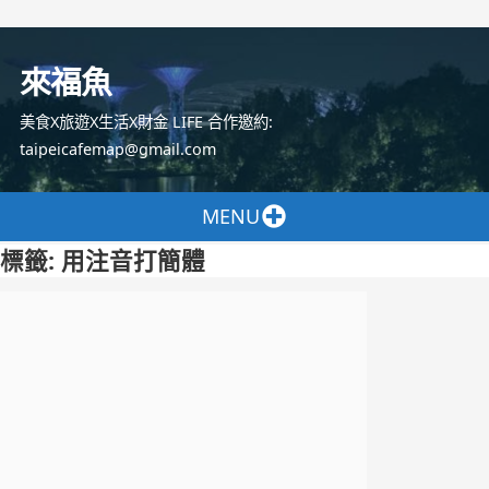
跳
至
來福魚
主
要
美食X旅遊X生活X財金 LIFE 合作邀約:
內
taipeicafemap@gmail.com
容
MENU
標籤:
用注音打簡體