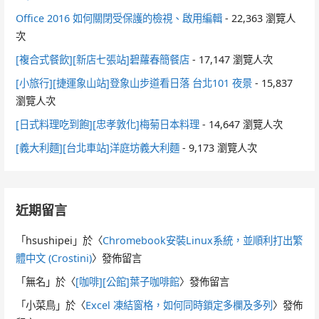
Office 2016 如何關閉受保護的檢視、啟用編輯
- 22,363 瀏覽人
次
[複合式餐飲][新店七張站]碧蘿春簡餐店
- 17,147 瀏覽人次
[小旅行][捷運象山站]登象山步道看日落 台北101 夜景
- 15,837
瀏覽人次
[日式料理吃到飽][忠孝敦化]梅菊日本料理
- 14,647 瀏覽人次
[義大利麵][台北車站]洋庭坊義大利麵
- 9,173 瀏覽人次
近期留言
「
hsushipei
」於〈
Chromebook安裝Linux系統，並順利打出繁
體中文 (Crostini)
〉發佈留言
「
無名
」於〈
[咖啡][公館]葉子咖啡館
〉發佈留言
「
小菜鳥
」於〈
Excel 凍結窗格，如何同時鎖定多欄及多列
〉發佈