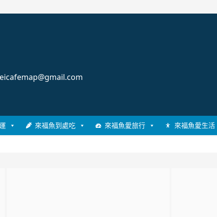
cafemap@gmail.com
運
來福魚到處吃
來福魚愛旅行
來福魚愛生活