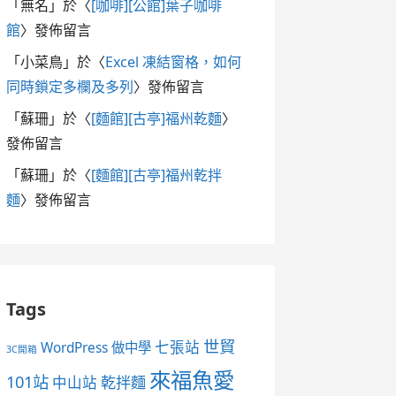
「
無名
」於〈
[咖啡][公館]葉子咖啡
館
〉發佈留言
「
小菜鳥
」於〈
Excel 凍結窗格，如何
同時鎖定多欄及多列
〉發佈留言
「
蘇珊
」於〈
[麵館][古亭]福州乾麵
〉
發佈留言
「
蘇珊
」於〈
[麵館][古亭]福州乾拌
麵
〉發佈留言
Tags
世貿
七張站
WordPress 做中學
3C開箱
來福魚愛
101站
中山站
乾拌麵