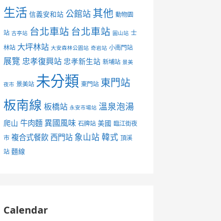
生活
其他
公館站
信義安和站
動物園
台北車站
台北車站
站
士
古亭站
圓山站
大坪林站
林站
小南門站
大安森林公園站
奇岩站
展覽
忠孝復興站
忠孝新生站
新埔站
景美
未分類
東門站
景美站
東門站
夜市
板南線
溫泉泡湯
板橋站
永安市場站
異國風味
爬山
牛肉麵
美國
石牌站
臨江街夜
象山站
韓式
複合式餐飲
西門站
市
頂溪
麵線
站
Calendar