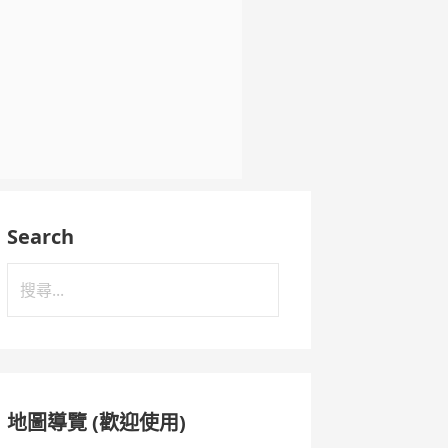
Search
搜
尋
關
鍵
字:
地圖導覽 (歡迎使用)