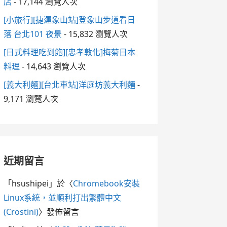
店
- 17,144 瀏覽人次
[小旅行][捷運象山站]登象山步道看日
落 台北101 夜景
- 15,832 瀏覽人次
[日式料理吃到飽][忠孝敦化]梅菊日本
料理
- 14,643 瀏覽人次
[義大利麵][台北車站]洋庭坊義大利麵
-
9,171 瀏覽人次
近期留言
「
hsushipei
」於〈
Chromebook安裝
Linux系統，並順利打出繁體中文
(Crostini)
〉發佈留言