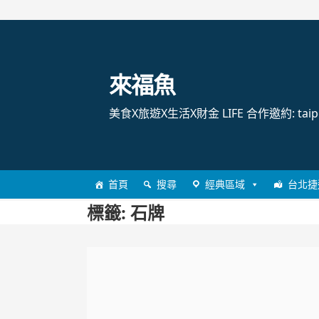
跳
至
主
來福魚
要
內
美食X旅遊X生活X財金 LIFE 合作邀約: taipei
容
首頁
搜尋
經典區域
台北捷
標籤:
石牌