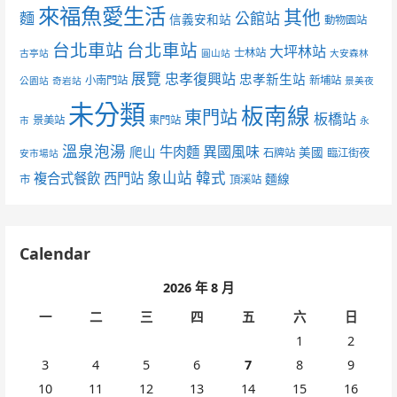
來福魚愛生活
其他
麵
公館站
信義安和站
動物園站
台北車站
台北車站
大坪林站
士林站
古亭站
圓山站
大安森林
展覽
忠孝復興站
忠孝新生站
小南門站
新埔站
公園站
奇岩站
景美夜
未分類
板南線
東門站
板橋站
景美站
東門站
市
永
溫泉泡湯
異國風味
爬山
牛肉麵
美國
石牌站
臨江街夜
安市場站
象山站
韓式
複合式餐飲
西門站
麵線
市
頂溪站
Calendar
2026 年 8 月
一
二
三
四
五
六
日
1
2
3
4
5
6
7
8
9
10
11
12
13
14
15
16