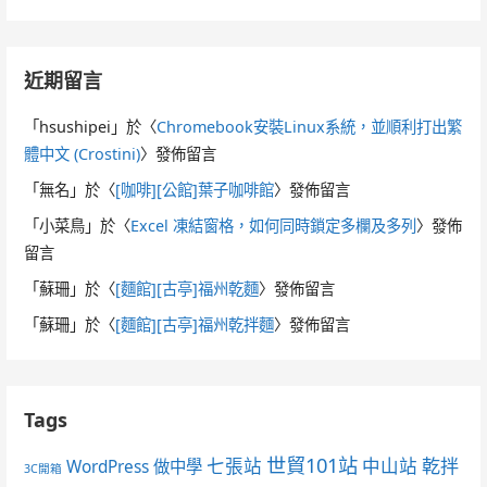
近期留言
「
hsushipei
」於〈
Chromebook安裝Linux系統，並順利打出繁
體中文 (Crostini)
〉發佈留言
「
無名
」於〈
[咖啡][公館]葉子咖啡館
〉發佈留言
「
小菜鳥
」於〈
Excel 凍結窗格，如何同時鎖定多欄及多列
〉發佈
留言
「
蘇珊
」於〈
[麵館][古亭]福州乾麵
〉發佈留言
「
蘇珊
」於〈
[麵館][古亭]福州乾拌麵
〉發佈留言
Tags
世貿101站
七張站
中山站
乾拌
WordPress 做中學
3C開箱