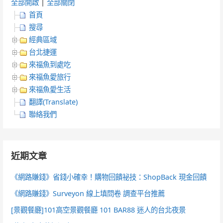
全部開啟
|
全部關閉
首頁
搜尋
經典區域
台北捷運
來福魚到處吃
來福魚愛旅行
來福魚愛生活
翻譯(Translate)
聯絡我們
近期文章
《網路賺錢》省錢小確幸！購物回饋祕技：ShopBack 現金回饋
《網路賺錢》Surveyon 線上填問卷 調查平台推薦
[景觀餐廳]101高空景觀餐廳 101 BAR88 迷人的台北夜景