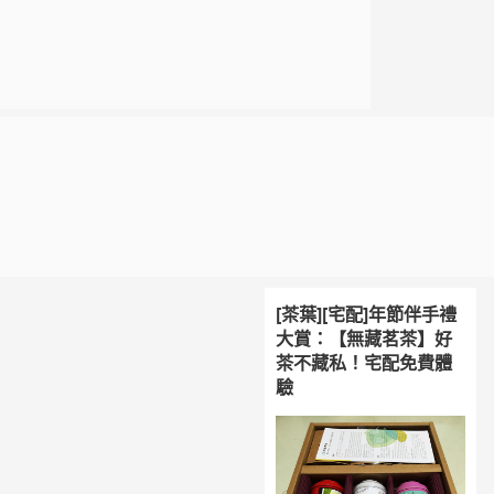
[茶葉][宅配]年節伴手禮
大賞：【無藏茗茶】好
茶不藏私！宅配免費體
驗