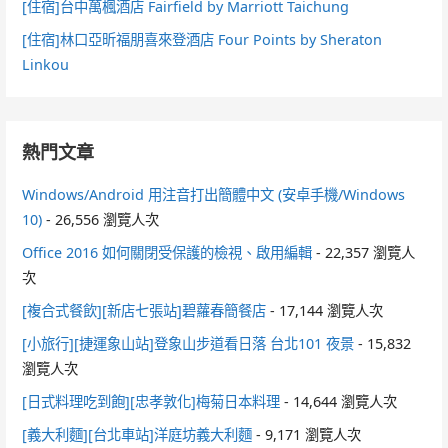
[住宿]台中萬楓酒店 Fairfield by Marriott Taichung
[住宿]林口亞昕福朋喜來登酒店 Four Points by Sheraton
Linkou
熱門文章
Windows/Android 用注音打出簡體中文 (安卓手機/Windows
10)
- 26,556 瀏覽人次
Office 2016 如何關閉受保護的檢視、啟用編輯
- 22,357 瀏覽人
次
[複合式餐飲][新店七張站]碧蘿春簡餐店
- 17,144 瀏覽人次
[小旅行][捷運象山站]登象山步道看日落 台北101 夜景
- 15,832
瀏覽人次
[日式料理吃到飽][忠孝敦化]梅菊日本料理
- 14,644 瀏覽人次
[義大利麵][台北車站]洋庭坊義大利麵
- 9,171 瀏覽人次