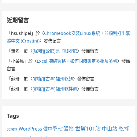
近期留言
「
hsushipei
」於〈
Chromebook安裝Linux系統，並順利打出繁
體中文 (Crostini)
〉發佈留言
「
無名
」於〈
[咖啡][公館]葉子咖啡館
〉發佈留言
「
小菜鳥
」於〈
Excel 凍結窗格，如何同時鎖定多欄及多列
〉發佈
留言
「
蘇珊
」於〈
[麵館][古亭]福州乾麵
〉發佈留言
「
蘇珊
」於〈
[麵館][古亭]福州乾拌麵
〉發佈留言
Tags
世貿101站
七張站
中山站
乾拌
WordPress 做中學
3C開箱