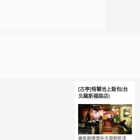
[古亭]悟饕池上飯包(台
北羅斯福路店)
幾年前很常在古亭附近活