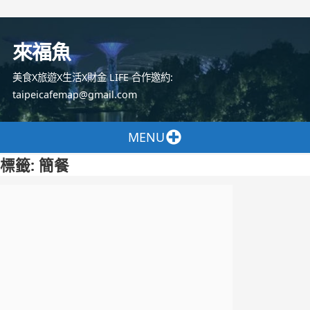
跳
至
來福魚
主
要
美食X旅遊X生活X財金 LIFE 合作邀約:
內
taipeicafemap@gmail.com
容
MENU
標籤:
簡餐