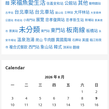
來福魚愛生活
其他
麵
公館站
信義安和站
動物園站
台北車站
台北車站
大坪林站
士林站
古亭站
圓山站
大安森林
展覽
忠孝復興站
忠孝新生站
小南門站
新埔站
公園站
奇岩站
景美夜
未分類
板南線
東門站
板橋站
景美站
東門站
市
永
溫泉泡湯
異國風味
爬山
牛肉麵
美國
石牌站
臨江街夜
安市場站
象山站
韓式
複合式餐飲
西門站
麵線
市
頂溪站
Calendar
2026 年 8 月
一
二
三
四
五
六
日
1
2
3
4
5
6
7
8
9
10
11
12
13
14
15
16