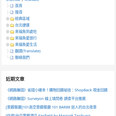
首頁
搜尋
經典區域
台北捷運
來福魚到處吃
來福魚愛旅行
來福魚愛生活
翻譯(Translate)
聯絡我們
近期文章
《網路賺錢》省錢小確幸！購物回饋祕技：ShopBack 現金回饋
《網路賺錢》Surveyon 線上填問卷 調查平台推薦
[景觀餐廳]101高空景觀餐廳 101 BAR88 迷人的台北夜景
[住宿]台中萬楓酒店 Fairfield by Marriott Taichung