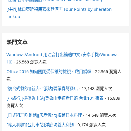
[住宿]林口亞昕福朋喜來登酒店 Four Points by Sheraton
Linkou
熱門文章
Windows/Android 用注音打出簡體中文 (安卓手機/Windows
10)
- 26,568 瀏覽人次
Office 2016 如何關閉受保護的檢視、啟用編輯
- 22,366 瀏覽人
次
[複合式餐飲][新店七張站]碧蘿春簡餐店
- 17,148 瀏覽人次
[小旅行][捷運象山站]登象山步道看日落 台北101 夜景
- 15,839
瀏覽人次
[日式料理吃到飽][忠孝敦化]梅菊日本料理
- 14,648 瀏覽人次
[義大利麵][台北車站]洋庭坊義大利麵
- 9,174 瀏覽人次