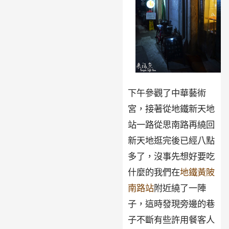
下午參觀了中華藝術
宮，接著從地鐵新天地
站一路從思南路再繞回
新天地逛完後已經八點
多了，沒事先想好要吃
什麼的我們在
地鐵黃陂
南路站
附近繞了一陣
子，這時發現旁邊的巷
子不斷有些許用餐客人