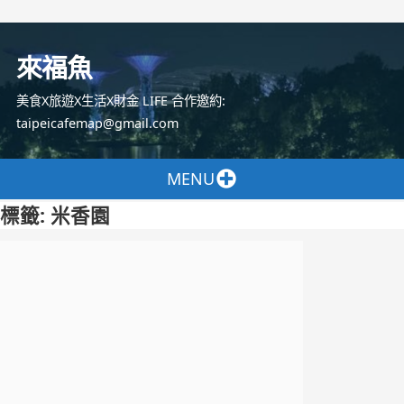
跳
至
來福魚
主
要
美食X旅遊X生活X財金 LIFE 合作邀約:
內
taipeicafemap@gmail.com
容
MENU
標籤:
米香園