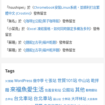
「
hsushipei
」於〈
Chromebook安裝Linux系統，並順利打出繁
體中文 (Crostini)
〉發佈留言
「
無名
」於〈
[咖啡][公館]葉子咖啡館
〉發佈留言
「
小菜鳥
」於〈
Excel 凍結窗格，如何同時鎖定多欄及多列
〉發佈
留言
「
蘇珊
」於〈
[麵館][古亭]福州乾麵
〉發佈留言
「
蘇珊
」於〈
[麵館][古亭]福州乾拌麵
〉發佈留言
Tags
世貿101站
七張站
中山站
乾拌
WordPress 做中學
3C開箱
來福魚愛生活
其他
麵
公館站
信義安和站
動物園站
台北車站
台北車站
大坪林站
士林站
古亭站
圓山站
大安森林