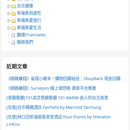
台北捷運
來福魚到處吃
來福魚愛旅行
來福魚愛生活
翻譯(Translate)
聯絡我們
近期文章
《網路賺錢》省錢小確幸！購物回饋祕技：ShopBack 現金回饋
《網路賺錢》Surveyon 線上填問卷 調查平台推薦
[景觀餐廳]101高空景觀餐廳 101 BAR88 迷人的台北夜景
[住宿]台中萬楓酒店 Fairfield by Marriott Taichung
[住宿]林口亞昕福朋喜來登酒店 Four Points by Sheraton
Linkou