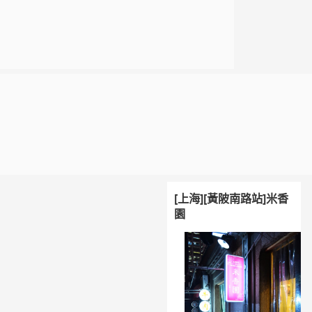
[上海][黃陂南路站]米香
園