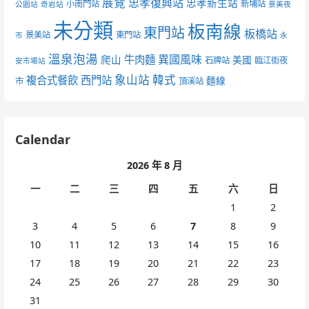
展覽
忠孝復興站
忠孝新生站
小南門站
新埔站
公園站
奇岩站
景美夜
未分類
板南線
東門站
板橋站
景美站
東門站
市
永
溫泉泡湯
異國風味
爬山
牛肉麵
美國
石牌站
臨江街夜
安市場站
象山站
韓式
複合式餐飲
西門站
麵線
市
頂溪站
Calendar
2026 年 8 月
一
二
三
四
五
六
日
1
2
3
4
5
6
7
8
9
10
11
12
13
14
15
16
17
18
19
20
21
22
23
24
25
26
27
28
29
30
31