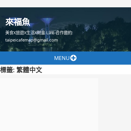
跳
至
來福魚
主
要
美食X旅遊X生活X財金 LIFE 合作邀約:
內
taipeicafemap@gmail.com
容
MENU
標籤:
繁體中文