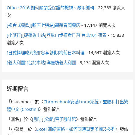
Office 2016 如何關閉受保護的檢視、啟用編輯
- 22,363 瀏覽人
次
[複合式餐飲][新店七張站]碧蘿春簡餐店
- 17,147 瀏覽人次
[小旅行][捷運象山站]登象山步道看日落 台北101 夜景
- 15,838
瀏覽人次
[日式料理吃到飽][忠孝敦化]梅菊日本料理
- 14,647 瀏覽人次
[義大利麵][台北車站]洋庭坊義大利麵
- 9,174 瀏覽人次
近期留言
「
hsushipei
」於〈
Chromebook安裝Linux系統，並順利打出繁
體中文 (Crostini)
〉發佈留言
「
無名
」於〈
[咖啡][公館]葉子咖啡館
〉發佈留言
「
小菜鳥
」於〈
Excel 凍結窗格，如何同時鎖定多欄及多列
〉發佈