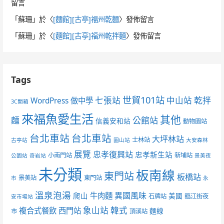
留言
「
蘇珊
」於〈
[麵館][古亭]福州乾麵
〉發佈留言
「
蘇珊
」於〈
[麵館][古亭]福州乾拌麵
〉發佈留言
Tags
世貿101站
七張站
中山站
乾拌
WordPress 做中學
3C開箱
來福魚愛生活
其他
麵
公館站
信義安和站
動物園站
台北車站
台北車站
大坪林站
士林站
古亭站
圓山站
大安森林
展覽
忠孝復興站
忠孝新生站
小南門站
新埔站
公園站
奇岩站
景美夜
未分類
板南線
東門站
板橋站
景美站
東門站
市
永
溫泉泡湯
異國風味
爬山
牛肉麵
美國
石牌站
臨江街夜
安市場站
象山站
韓式
複合式餐飲
西門站
麵線
市
頂溪站