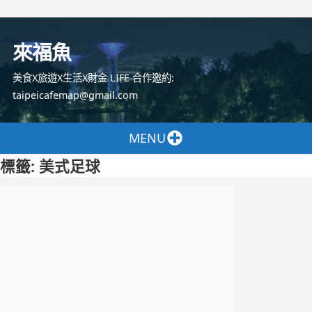
跳
至
來福魚
主
要
美食X旅遊X生活X財金 LIFE 合作邀約:
內
taipeicafemap@gmail.com
容
MENU
標籤:
美式足球