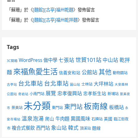
「
蘇珊
」於〈
[麵館][古亭]福州乾麵
〉發佈留言
「
蘇珊
」於〈
[麵館][古亭]福州乾拌麵
〉發佈留言
Tags
世貿101站
七張站
中山站
乾拌
WordPress 做中學
3C開箱
來福魚愛生活
其他
麵
公館站
信義安和站
動物園站
台北車站
台北車站
大坪林站
士林站
古亭站
圓山站
大安森林
展覽
忠孝復興站
忠孝新生站
小南門站
新埔站
公園站
奇岩站
景美夜
未分類
板南線
東門站
板橋站
景美站
東門站
市
永
溫泉泡湯
異國風味
爬山
牛肉麵
美國
石牌站
臨江街夜
安市場站
象山站
韓式
複合式餐飲
西門站
麵線
市
頂溪站