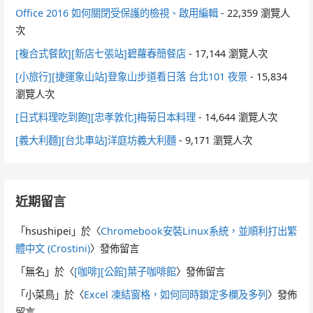
Office 2016 如何關閉受保護的檢視、啟用編輯
- 22,359 瀏覽人
次
[複合式餐飲][新店七張站]碧蘿春簡餐店
- 17,144 瀏覽人次
[小旅行][捷運象山站]登象山步道看日落 台北101 夜景
- 15,834
瀏覽人次
[日式料理吃到飽][忠孝敦化]梅菊日本料理
- 14,644 瀏覽人次
[義大利麵][台北車站]洋庭坊義大利麵
- 9,171 瀏覽人次
近期留言
「
hsushipei
」於〈
Chromebook安裝Linux系統，並順利打出繁
體中文 (Crostini)
〉發佈留言
「
無名
」於〈
[咖啡][公館]葉子咖啡館
〉發佈留言
「
小菜鳥
」於〈
Excel 凍結窗格，如何同時鎖定多欄及多列
〉發佈
留言