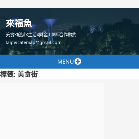
跳
至
來福魚
主
要
美食X旅遊X生活X財金 LIFE 合作邀約:
內
taipeicafemap@gmail.com
容
MENU
標籤:
美食街