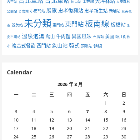
台北車站
台北車站
大坪林站
士林站
古亭站
圓山站
大安森林
展覽
忠孝復興站
忠孝新生站
小南門站
新埔站
公園站
奇岩站
景美夜
未分類
板南線
東門站
板橋站
景美站
東門站
市
永
溫泉泡湯
異國風味
爬山
牛肉麵
美國
石牌站
臨江街夜
安市場站
象山站
韓式
複合式餐飲
西門站
麵線
市
頂溪站
Calendar
2026 年 8 月
一
二
三
四
五
六
日
1
2
3
4
5
6
7
8
9
10
11
12
13
14
15
16
17
18
19
20
21
22
23
24
25
26
27
28
29
30