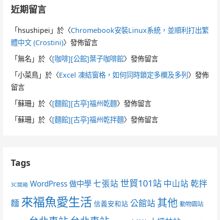
近期留言
「
hsushipei
」於〈
Chromebook安裝Linux系統，並順利打出繁
體中文 (Crostini)
〉發佈留言
「
無名
」於〈
[咖啡][公館]葉子咖啡館
〉發佈留言
「
小菜鳥
」於〈
Excel 凍結窗格，如何同時鎖定多欄及多列
〉發佈
留言
「
蘇珊
」於〈
[麵館][古亭]福州乾麵
〉發佈留言
「
蘇珊
」於〈
[麵館][古亭]福州乾拌麵
〉發佈留言
Tags
世貿101站
七張站
中山站
乾拌
WordPress 做中學
3C開箱
來福魚愛生活
其他
麵
公館站
信義安和站
動物園站