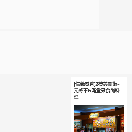
[信義威秀]2樓美食街~
元將軍&滿堂采食尚料
理