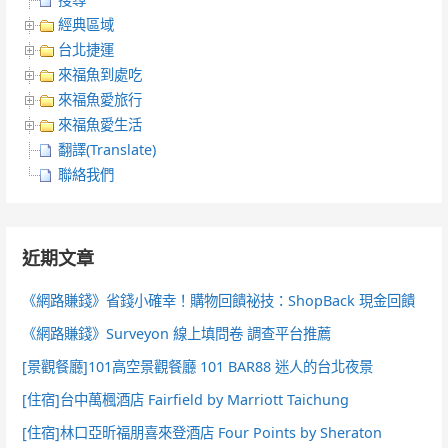
經典區域
台北捷運
來福魚到處吃
來福魚愛旅行
來福魚愛生活
翻譯(Translate)
聯絡我們
近期文章
《網路賺錢》省錢小確幸！購物回饋祕技：ShopBack 現金回饋
《網路賺錢》Surveyon 線上填問卷 調查平台推薦
[景觀餐廳]101高空景觀餐廳 101 BAR88 迷人的台北夜景
[住宿]台中萬楓酒店 Fairfield by Marriott Taichung
[住宿]林口亞昕福朋喜來登酒店 Four Points by Sheraton