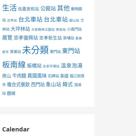
生活
其他
公館站
信義安和站
動物園
台北車站
台北車站
站
士
古亭站
圓山站
大坪林站
林站
小南門站
大安森林公園站
奇岩站
展覽
忠孝復興站
忠孝新生站
新埔站
景美
未分類
東門站
景美站
東門站
夜市
板南線
溫泉泡湯
板橋站
永安市場站
異國風味
爬山
牛肉麵
美國
石牌站
臨江街夜
象山站
韓式
複合式餐飲
西門站
市
頂溪
麵線
站
Calendar