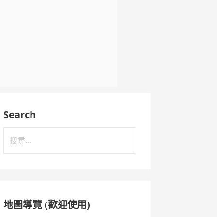
Search
搜
尋
關
鍵
字:
地圖導覽 (歡迎使用)