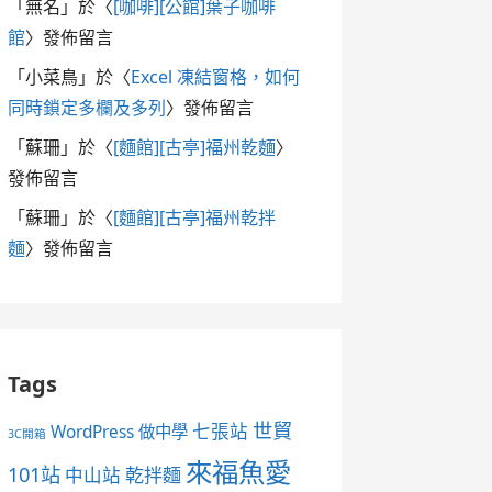
「
無名
」於〈
[咖啡][公館]葉子咖啡
館
〉發佈留言
「
小菜鳥
」於〈
Excel 凍結窗格，如何
同時鎖定多欄及多列
〉發佈留言
「
蘇珊
」於〈
[麵館][古亭]福州乾麵
〉
發佈留言
「
蘇珊
」於〈
[麵館][古亭]福州乾拌
麵
〉發佈留言
Tags
世貿
七張站
WordPress 做中學
3C開箱
來福魚愛
101站
中山站
乾拌麵