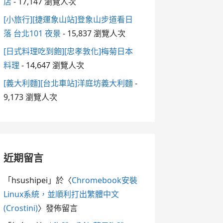
店
- 17,147 瀏覽人次
[小旅行][捷運象山站]登象山步道看日
落 台北101 夜景
- 15,837 瀏覽人次
[日式料理吃到飽][忠孝敦化]梅菊日本
料理
- 14,647 瀏覽人次
[義大利麵][台北車站]洋庭坊義大利麵
-
9,173 瀏覽人次
近期留言
「
hsushipei
」於〈
Chromebook安裝
Linux系統，並順利打出繁體中文
(Crostini)
〉發佈留言