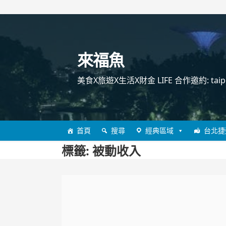
跳
至
主
來福魚
要
內
美食X旅遊X生活X財金 LIFE 合作邀約: taipei
容
首頁
搜尋
經典區域
台北捷
標籤:
被動收入