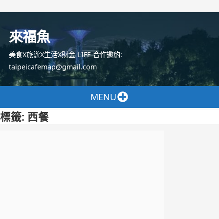
跳
至
來福魚
主
要
美食X旅遊X生活X財金 LIFE 合作邀約:
內
taipeicafemap@gmail.com
容
MENU
標籤:
西餐