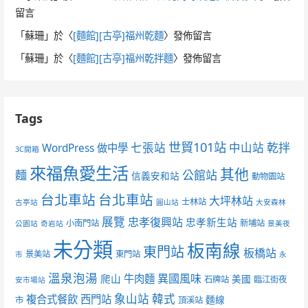
留言
「
蘇珊
」於〈
[麵館][古亭]福州乾麵
〉發佈留言
「
蘇珊
」於〈
[麵館][古亭]福州乾拌麵
〉發佈留言
Tags
世貿101站
七張站
中山站
乾拌
WordPress 做中學
3C開箱
來福魚愛生活
其他
麵
公館站
信義安和站
動物園站
台北車站
台北車站
大坪林站
士林站
古亭站
圓山站
大安森林
展覽
忠孝復興站
忠孝新生站
小南門站
新埔站
公園站
奇岩站
景美夜
未分類
板南線
東門站
板橋站
景美站
東門站
市
永
溫泉泡湯
異國風味
爬山
牛肉麵
美國
石牌站
臨江街夜
安市場站
象山站
韓式
複合式餐飲
西門站
麵線
市
頂溪站