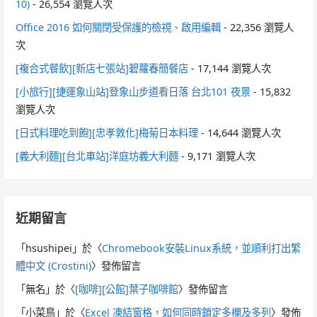
10)
- 26,554 瀏覽人次
Office 2016 如何關閉受保護的檢視、啟用編輯
- 22,356 瀏覽人
次
[複合式餐飲][新店七張站]碧蘿春簡餐店
- 17,144 瀏覽人次
[小旅行][捷運象山站]登象山步道看日落 台北101 夜景
- 15,832
瀏覽人次
[日式料理吃到飽][忠孝敦化]梅菊日本料理
- 14,644 瀏覽人次
[義大利麵][台北車站]洋庭坊義大利麵
- 9,171 瀏覽人次
近期留言
「
hsushipei
」於〈
Chromebook安裝Linux系統，並順利打出繁
體中文 (Crostini)
〉發佈留言
「
無名
」於〈
[咖啡][公館]葉子咖啡館
〉發佈留言
「
小菜鳥
」於〈
Excel 凍結窗格，如何同時鎖定多欄及多列
〉發佈