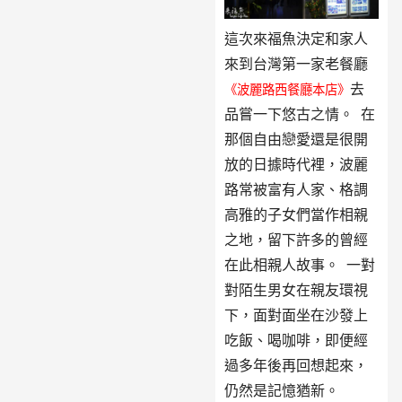
這次來福魚決定和家人
來到台灣第一家老餐廳
去
《波麗路西餐廳本店》
品嘗一下悠古之情。 在
那個自由戀愛還是很開
放的日據時代裡，波麗
路常被富有人家、格調
高雅的子女們當作相親
之地，留下許多的曾經
在此相親人故事。 一對
對陌生男女在親友環視
下，面對面坐在沙發上
吃飯、喝咖啡，即便經
過多年後再回想起來，
仍然是記憶猶新。