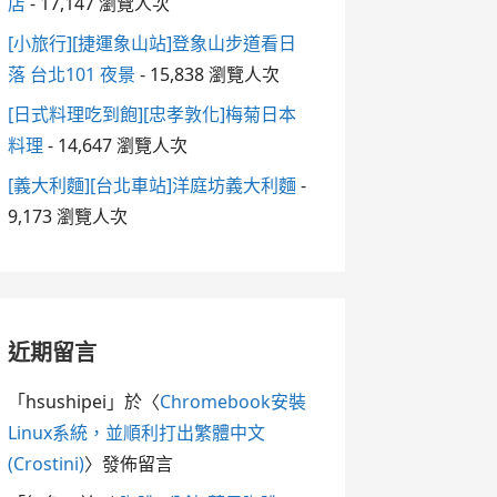
店
- 17,147 瀏覽人次
[小旅行][捷運象山站]登象山步道看日
落 台北101 夜景
- 15,838 瀏覽人次
[日式料理吃到飽][忠孝敦化]梅菊日本
料理
- 14,647 瀏覽人次
[義大利麵][台北車站]洋庭坊義大利麵
-
9,173 瀏覽人次
近期留言
「
hsushipei
」於〈
Chromebook安裝
Linux系統，並順利打出繁體中文
(Crostini)
〉發佈留言