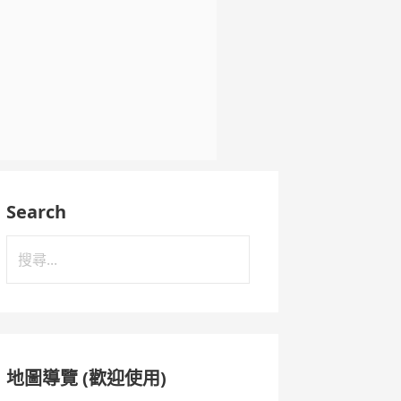
Search
搜
尋
關
鍵
字:
地圖導覽 (歡迎使用)