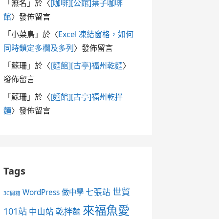
「
無名
」於〈
[咖啡][公館]葉子咖啡
館
〉發佈留言
「
小菜鳥
」於〈
Excel 凍結窗格，如何
同時鎖定多欄及多列
〉發佈留言
「
蘇珊
」於〈
[麵館][古亭]福州乾麵
〉
發佈留言
「
蘇珊
」於〈
[麵館][古亭]福州乾拌
麵
〉發佈留言
Tags
世貿
七張站
WordPress 做中學
3C開箱
來福魚愛
101站
中山站
乾拌麵