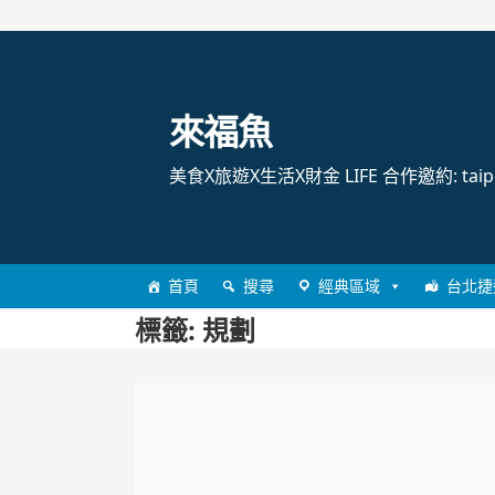
跳
至
主
來福魚
要
內
美食X旅遊X生活X財金 LIFE 合作邀約: taipei
容
首頁
搜尋
經典區域
台北捷
標籤:
規劃