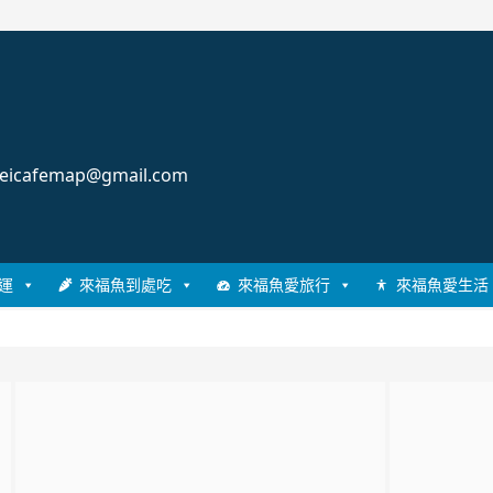
cafemap@gmail.com
運
來福魚到處吃
來福魚愛旅行
來福魚愛生活