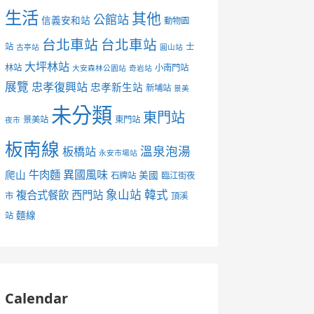
生活
其他
公館站
信義安和站
動物園
台北車站
台北車站
站
士
古亭站
圓山站
大坪林站
林站
小南門站
大安森林公園站
奇岩站
展覽
忠孝復興站
忠孝新生站
新埔站
景美
未分類
東門站
景美站
東門站
夜市
板南線
溫泉泡湯
板橋站
永安市場站
異國風味
爬山
牛肉麵
美國
石牌站
臨江街夜
象山站
韓式
複合式餐飲
西門站
市
頂溪
麵線
站
Calendar